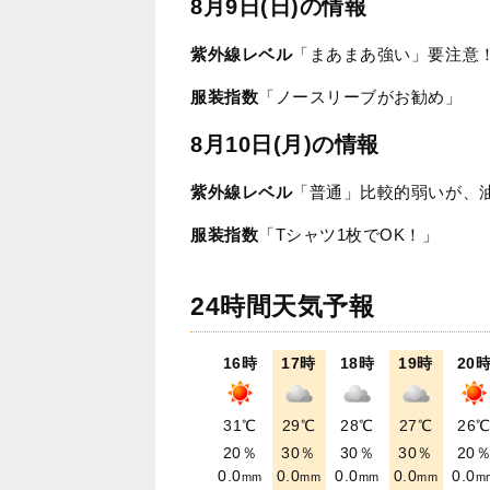
8月9日(日)の情報
紫外線レベル
「まあまあ強い」要注意
服装指数
「ノースリーブがお勧め」
8月10日(月)の情報
紫外線レベル
「普通」比較的弱いが、
服装指数
「Tシャツ1枚でOK！」
24時間天気予報
16時
17時
18時
19時
20
31℃
29℃
28℃
27℃
26
20％
30％
30％
30％
20
0.0
0.0
0.0
0.0
0.0
mm
mm
mm
mm
m