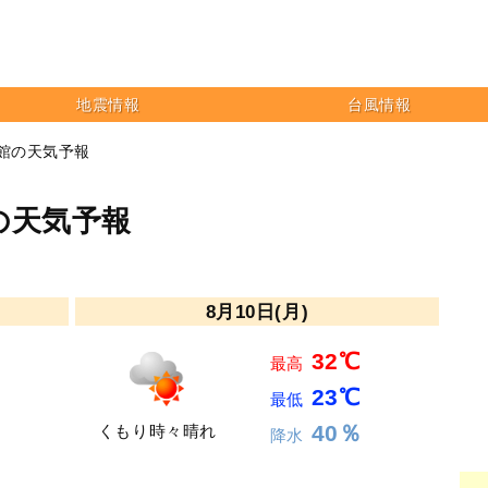
地震情報
台風情報
育館の天気予報
の天気予報
8月10日(月)
32℃
最高
23℃
最低
40％
くもり時々晴れ
降水