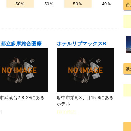
50％
50％
50％
40％
台
東京都立多摩総合医療センター
ホテルリブマックスBUDGET北府中
紫
市武蔵台2-8-29にある
府中市栄町3丁目15-9にある
ホテル
]
[宿泊施設]