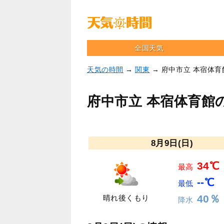
全国天気
天気の時間
→
関東
→ 府中市立 本宿体
府中市立 本宿体育館
8月9日(日)
34℃
最高
--℃
最低
40％
晴れ後くもり
降水