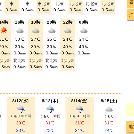
四
東
東
東
東北東
北東
北北東
北北東
北北東
0.6
0.6
0.5
0.6
0.5
0.5
0.5
s
m/s
m/s
m/s
m/s
m/s
m/s
m/s
沖
14時
16時
18時
20時
22時
00時
31℃
30℃
27℃
25℃
24℃
24℃
20％
30％
30％
30％
40％
40％
.0
0.0
0.0
0.0
0.0
0.0
mm
mm
mm
mm
mm
mm
北北東
北北東
北北東
北北東
北北東
-
.5
0.5
0.5
0.5
0.5
-
m/s
m/s
m/s
m/s
m/s
8/12(水)
8/13(木)
8/14(金)
8/15(土)
れ
くもり時々雨
くもり一時雨
くもり一時雨
くもり
30℃
31℃
31℃
31℃
地
23℃
23℃
24℃
24℃