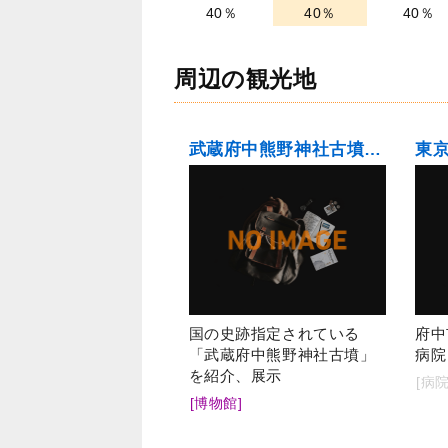
40％
40％
40％
周辺の観光地
武蔵府中熊野神社古墳展示館
国の史跡指定されている
府中
「武蔵府中熊野神社古墳」
病院
を紹介、展示
[病院
[博物館]