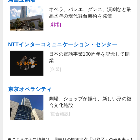
オペラ、バレエ、ダンス、演劇など最
高水準の現代舞台芸術を発信
[劇場]
NTTインターコミュニケーション・センター
日本の電話事業100周年を記念して開
業
[企業]
東京オペラシティ
劇場、ショップが揃う、新しい形の複
合文化施設
[複合施設]
※こちらの天気情報は、最寄りの観測地点「渋谷区」の値を表示し