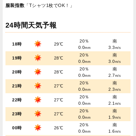
服装指数
「Tシャツ1枚でOK！」
24時間天気予報
20％
南
18時
29℃
0.0
3.3
mm
m/s
20％
南
19時
28℃
0.0
3.0
mm
m/s
20％
南
20時
28℃
0.0
2.7
mm
m/s
20％
南
21時
27℃
0.0
2.3
mm
m/s
20％
南
22時
27℃
0.0
2.1
mm
m/s
20％
南
23時
27℃
0.0
1.9
mm
m/s
20％
南
00時
26℃
0.0
1.6
mm
m/s