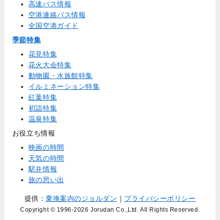
高速バス情報
空港連絡バス情報
全国空港ガイド
季節特集
花見特集
花火大会特集
動物園・水族館特集
イルミネーション特集
紅葉特集
初詣特集
温泉特集
お役立ち情報
映画の時間
天気の時間
駅弁情報
旅の思い出
提供：
乗換案内のジョルダン
｜
プライバシーポリシー
Copyright © 1996
-2026 Jorudan Co.,Ltd. All Rights Reserved.