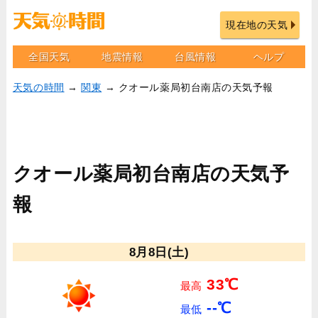
現在地の天気
全国天気
地震情報
台風情報
ヘルプ
天気の時間
→
関東
→ クオール薬局初台南店の天気予報
クオール薬局初台南店の天気予
報
8月8日(土)
33℃
最高
--℃
最低