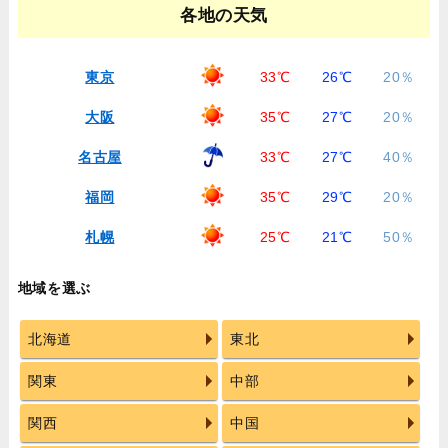
各地の天気
東京
33℃
26℃
20％
大阪
35℃
27℃
20％
名古屋
33℃
27℃
40％
福岡
35℃
29℃
20％
札幌
25℃
21℃
50％
地域を選ぶ
北海道
東北
関東
中部
関西
中国