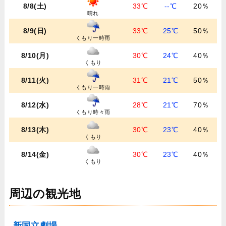
8/8(土)
33℃
--℃
20％
晴れ
8/9(日)
33℃
25℃
50％
くもり一時雨
8/10(月)
30℃
24℃
40％
くもり
8/11(火)
31℃
21℃
50％
くもり一時雨
8/12(水)
28℃
21℃
70％
くもり時々雨
8/13(木)
30℃
23℃
40％
くもり
8/14(金)
30℃
23℃
40％
くもり
周辺の観光地
新国立劇場