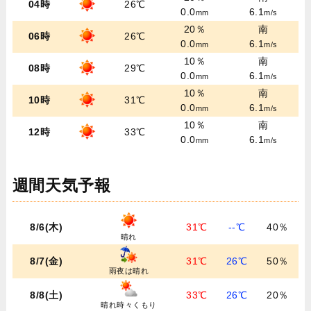
04時
26℃
0.0
6.1
mm
m/s
20％
南
06時
26℃
0.0
6.1
mm
m/s
10％
南
08時
29℃
0.0
6.1
mm
m/s
10％
南
10時
31℃
0.0
6.1
mm
m/s
10％
南
12時
33℃
0.0
6.1
mm
m/s
週間天気予報
8/6(木)
31℃
--℃
40％
晴れ
8/7(金)
31℃
26℃
50％
雨夜は晴れ
8/8(土)
33℃
26℃
20％
晴れ時々くもり