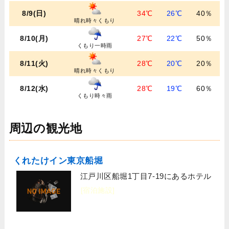
8/9(日)
34℃
26℃
40％
晴れ時々くもり
8/10(月)
27℃
22℃
50％
くもり一時雨
8/11(火)
28℃
20℃
20％
晴れ時々くもり
8/12(水)
28℃
19℃
60％
くもり時々雨
周辺の観光地
くれたけイン東京船堀
江戸川区船堀1丁目7-19にあるホテル
[宿泊施設]