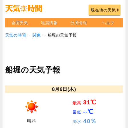
現在地の天気
全国天気
地震情報
台風情報
ヘルプ
天気の時間
→
関東
→ 船堀の天気予報
船堀の天気予報
8月6日(木)
31℃
最高
--℃
最低
40％
晴れ
降水