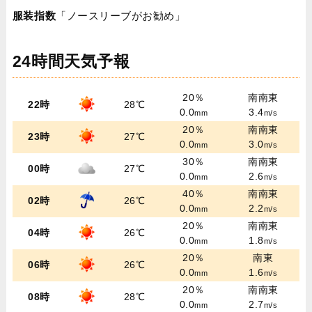
服装指数
「ノースリーブがお勧め」
24時間天気予報
20％
南南東
22時
28℃
0.0
3.4
mm
m/s
20％
南南東
23時
27℃
0.0
3.0
mm
m/s
30％
南南東
00時
27℃
0.0
2.6
mm
m/s
40％
南南東
02時
26℃
0.0
2.2
mm
m/s
20％
南南東
04時
26℃
0.0
1.8
mm
m/s
20％
南東
06時
26℃
0.0
1.6
mm
m/s
20％
南南東
08時
28℃
0.0
2.7
mm
m/s