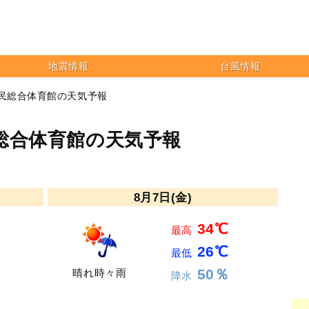
地震情報
台風情報
市民総合体育館の天気予報
総合体育館の天気予報
8月7日(金)
34℃
最高
26℃
最低
50％
晴れ時々雨
降水