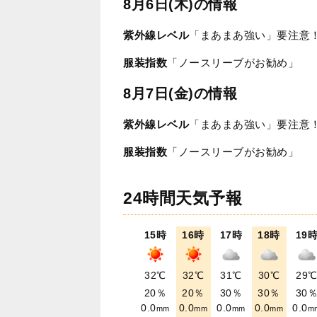
8月6日(木)の情報
紫外線レベル
「まあまあ強い」要注意
服装指数
「ノースリーブがお勧め」
8月7日(金)の情報
紫外線レベル
「まあまあ強い」要注意
服装指数
「ノースリーブがお勧め」
24時間天気予報
15時
16時
17時
18時
19
32℃
32℃
31℃
30℃
29
20％
20％
30％
30％
30
0.0
0.0
0.0
0.0
0.0
mm
mm
mm
mm
m