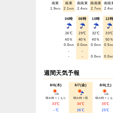
南東
南東
南南東
南南東
南南
1.9
2.1
2.4
2.7
2.4
m/s
m/s
m/s
m/s
m/
06時
08時
10時
12
26℃
29℃
32℃
33
40％
40％
40％
50
0.0
0.0
0.0
0.5
mm
mm
mm
m
-
-
-
-
0.0
0.0
m/s
m/
週間天気予報
8/6(木)
8/7(金)
8/8(土)
晴れ時々くもり
晴れ時々雨
晴れ時々くも
33℃
34℃
35℃
--℃
26℃
25℃