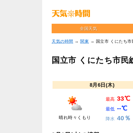
全国天気
天気の時間
→
関東
→ 国立市 くにたち
国立市 くにたち市民
8月6日(木)
33℃
最高
--℃
最低
40％
晴れ時々くもり
降水