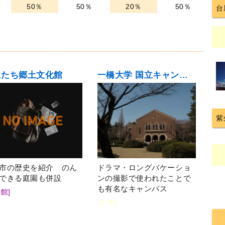
50％
50％
20％
50％
台
にたち郷土文化館
一橋大学 国立キャンパス
紫
市の歴史を紹介 のん
ドラマ・ロングバケーショ
できる庭園も併設
ンの撮影で使われたことで
も有名なキャンパス
館]
[大学]