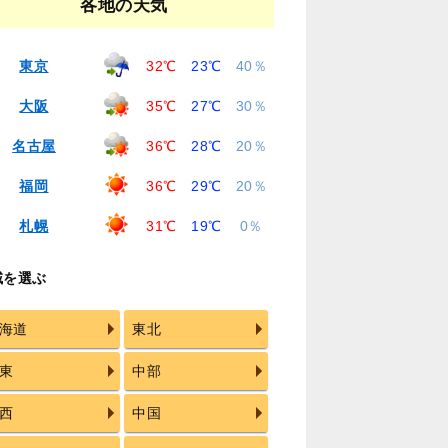
各地の天気
東京
32℃
23℃
40％
大阪
35℃
27℃
30％
名古屋
36℃
28℃
20％
福岡
36℃
29℃
20％
札幌
31℃
19℃
0％
域を選ぶ
海道
東北
東
中部
西
中国