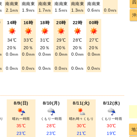
四
東
南南東
南南東
南南東
南南東
南南東
南南東
2.1
1.9
1.7
1.5
1.3
0.6
0.0
s
m/s
m/s
m/s
m/s
m/s
m/s
m/s
沖
時
14時
16時
18時
20時
22時
00時
℃
34℃
33℃
31℃
29℃
28℃
27℃
％
20％
20％
20％
20％
20％
20％
0.0
0.0
0.0
0.0
0.0
0.0
m
mm
mm
mm
mm
mm
mm
0.0
0.0
0.0
0.0
0.0
0.0
s
m/s
m/s
m/s
m/s
m/s
m/s
8/9(日)
8/10(月)
8/11(火)
8/12(水)
り
晴れ一時雨
くもり一時雨
晴れ時々くもり
くもり一時雨
35℃
28℃
30℃
30℃
地
23℃
23℃
21℃
19℃