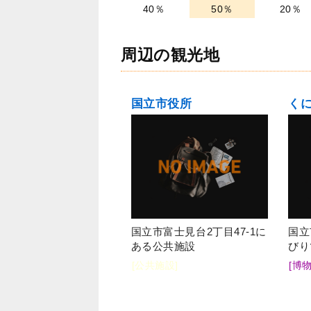
40％
50％
20％
周辺の観光地
国立市役所
く
国立市富士見台2丁目47-1に
国立
ある公共施設
びり
[公共施設]
[博物