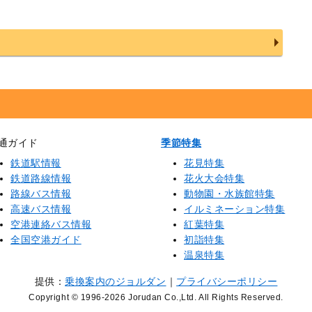
通ガイド
季節特集
鉄道駅情報
花見特集
鉄道路線情報
花火大会特集
路線バス情報
動物園・水族館特集
高速バス情報
イルミネーション特集
空港連絡バス情報
紅葉特集
全国空港ガイド
初詣特集
温泉特集
提供：
乗換案内のジョルダン
｜
プライバシーポリシー
Copyright © 1996
-2026 Jorudan Co.,Ltd. All Rights Reserved.