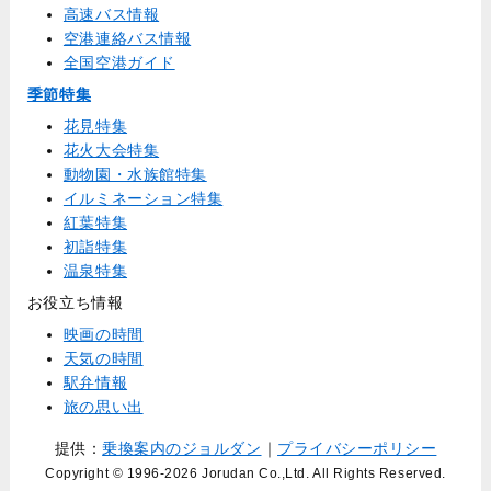
高速バス情報
空港連絡バス情報
全国空港ガイド
季節特集
花見特集
花火大会特集
動物園・水族館特集
イルミネーション特集
紅葉特集
初詣特集
温泉特集
お役立ち情報
映画の時間
天気の時間
駅弁情報
旅の思い出
提供：
乗換案内のジョルダン
｜
プライバシーポリシー
Copyright © 1996
-2026 Jorudan Co.,Ltd. All Rights Reserved.