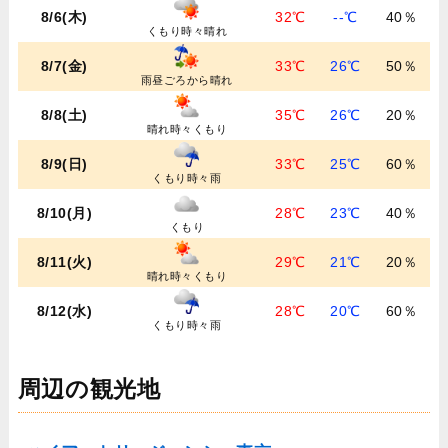
8/6(木)
32℃
--℃
40％
くもり時々晴れ
8/7(金)
33℃
26℃
50％
雨昼ごろから晴れ
8/8(土)
35℃
26℃
20％
晴れ時々くもり
8/9(日)
33℃
25℃
60％
くもり時々雨
8/10(月)
28℃
23℃
40％
くもり
8/11(火)
29℃
21℃
20％
晴れ時々くもり
8/12(水)
28℃
20℃
60％
くもり時々雨
周辺の観光地