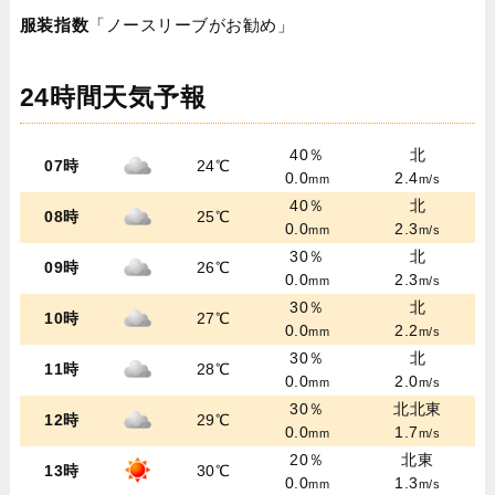
服装指数
「ノースリーブがお勧め」
24時間天気予報
40％
北
07時
24℃
0.0
2.4
mm
m/s
40％
北
08時
25℃
0.0
2.3
mm
m/s
30％
北
09時
26℃
0.0
2.3
mm
m/s
30％
北
10時
27℃
0.0
2.2
mm
m/s
30％
北
11時
28℃
0.0
2.0
mm
m/s
30％
北北東
12時
29℃
0.0
1.7
mm
m/s
20％
北東
13時
30℃
0.0
1.3
mm
m/s