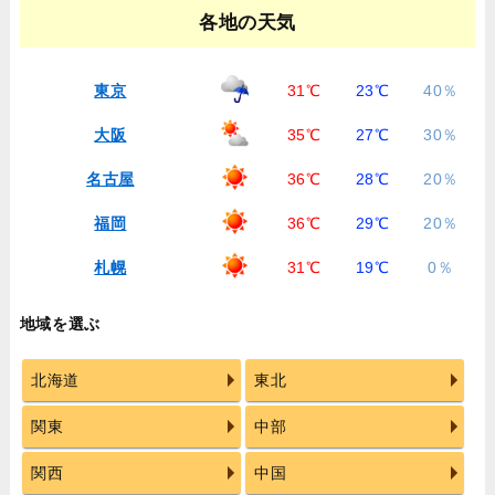
各地の天気
東京
31℃
23℃
40％
大阪
35℃
27℃
30％
名古屋
36℃
28℃
20％
福岡
36℃
29℃
20％
札幌
31℃
19℃
0％
地域を選ぶ
北海道
東北
関東
中部
関西
中国