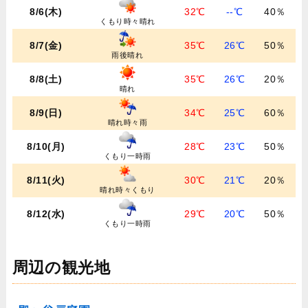
8/6(木)
32℃
--℃
40％
くもり時々晴れ
8/7(金)
35℃
26℃
50％
雨後晴れ
8/8(土)
35℃
26℃
20％
晴れ
8/9(日)
34℃
25℃
60％
晴れ時々雨
8/10(月)
28℃
23℃
50％
くもり一時雨
8/11(火)
30℃
21℃
20％
晴れ時々くもり
8/12(水)
29℃
20℃
50％
くもり一時雨
周辺の観光地