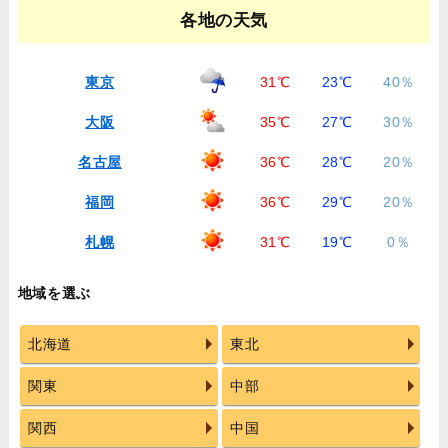
各地の天気
東京
31℃
23℃
40％
大阪
35℃
27℃
30％
名古屋
36℃
28℃
20％
福岡
36℃
29℃
20％
札幌
31℃
19℃
0％
地域を選ぶ
北海道
東北
関東
中部
関西
中国