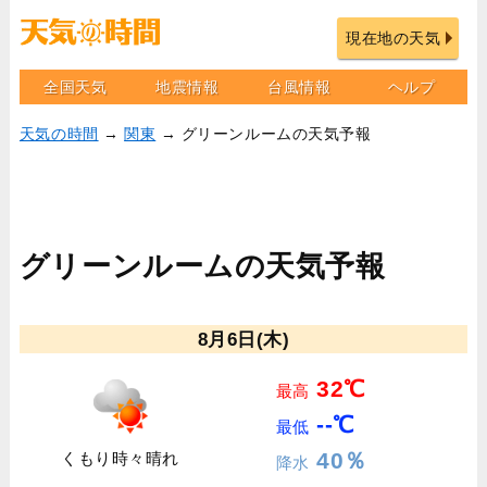
現在地の天気
全国天気
地震情報
台風情報
ヘルプ
天気の時間
→
関東
→ グリーンルームの天気予報
グリーンルームの天気予報
8月6日(木)
32℃
最高
--℃
最低
40％
くもり時々晴れ
降水