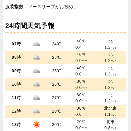
服装指数
「ノースリーブがお勧め」
24時間天気予報
40％
北
07時
24℃
0.4
1.2
mm
m/s
40％
北
08時
25℃
0.0
1.2
mm
m/s
40％
北
09時
25℃
0.0
1.3
mm
m/s
30％
北
10時
26℃
0.0
1.2
mm
m/s
30％
北
11時
27℃
0.0
1.2
mm
m/s
30％
北北東
12時
29℃
0.0
1.1
mm
m/s
20％
北東
13時
30℃
0.0
0.8
mm
m/s