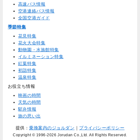
高速バス情報
空港連絡バス情報
全国空港ガイド
季節特集
花見特集
花火大会特集
動物園・水族館特集
イルミネーション特集
紅葉特集
初詣特集
温泉特集
お役立ち情報
映画の時間
天気の時間
駅弁情報
旅の思い出
提供：
乗換案内のジョルダン
｜
プライバシーポリシー
Copyright © 1996
-2026 Jorudan Co.,Ltd. All Rights Reserved.