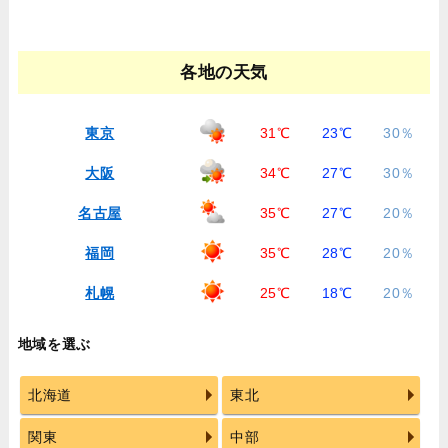
各地の天気
東京
31℃
23℃
30％
大阪
34℃
27℃
30％
名古屋
35℃
27℃
20％
福岡
35℃
28℃
20％
札幌
25℃
18℃
20％
地域を選ぶ
北海道
東北
関東
中部