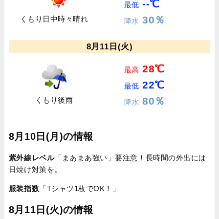
--℃
最低
30％
くもり日中時々晴れ
降水
8月11日(火)
28℃
最高
22℃
最低
80％
くもり後雨
降水
8月10日(月)の情報
紫外線レベル
「まあまあ強い」要注意！長時間の外出には
日焼け対策を。
服装指数
「Tシャツ1枚でOK！」
8月11日(火)の情報