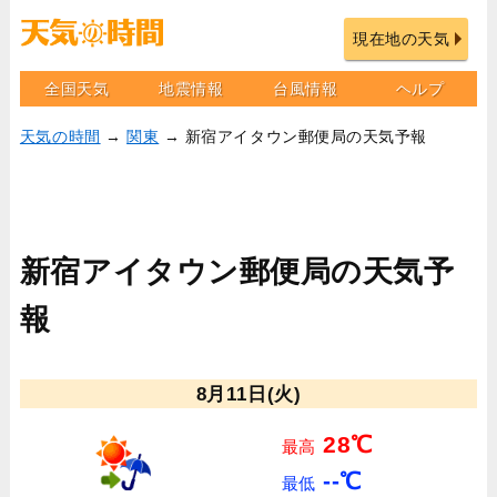
現在地の天気
全国天気
地震情報
台風情報
ヘルプ
天気の時間
→
関東
→ 新宿アイタウン郵便局の天気予報
新宿アイタウン郵便局の天気予
報
8月11日(火)
28℃
最高
--℃
最低