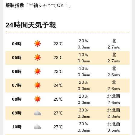
服装指数
「半袖シャツでOK！」
24時間天気予報
20％
北
04時
23℃
0.0
2.7
mm
m/s
10％
北
05時
23℃
0.0
2.7
mm
m/s
10％
北
06時
23℃
0.0
2.6
mm
m/s
20％
北
07時
24℃
0.0
2.6
mm
m/s
20％
北北西
08時
25℃
0.0
2.6
mm
m/s
30％
北北西
09時
27℃
0.0
2.8
mm
m/s
30％
北北西
10時
27℃
0.0
3.5
mm
m/s