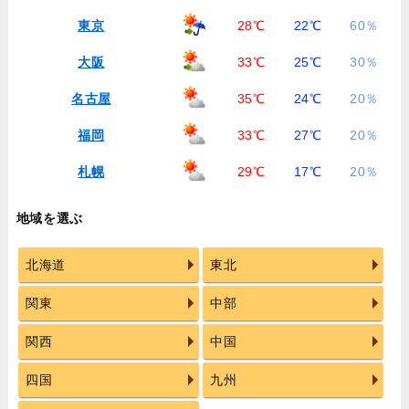
東京
28℃
22℃
60％
大阪
33℃
25℃
30％
名古屋
35℃
24℃
20％
福岡
33℃
27℃
20％
札幌
29℃
17℃
20％
地域を選ぶ
北海道
東北
関東
中部
関西
中国
四国
九州