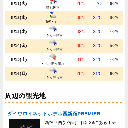
8/11(火)
28℃
--℃
60％
晴れ後雨
8/12(水)
30℃
23℃
80％
雨後くもり
8/13(木)
32℃
25℃
40％
くもり一時雨
8/14(金)
30℃
25℃
50％
くもり一時雨
8/15(土)
31℃
24℃
40％
くもり時々晴れ
8/16(日)
28℃
21℃
60％
くもり時々雨
周辺の観光地
ダイワロイネットホテル西新宿PREMIER
新宿区西新宿6丁目12-39にあるホテ