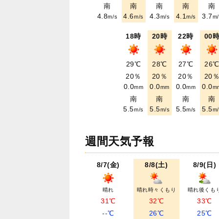
南
南
南
南
南
4.8
4.6
4.3
4.1
3.7
m/s
m/s
m/s
m/s
m/
18時
20時
22時
00
29℃
28℃
27℃
26
20％
20％
20％
20
0.0
0.0
0.0
0.0
mm
mm
mm
m
南
南
南
南
5.5
5.5
5.5
5.5
m/s
m/s
m/s
m/
週間天気予報
8/7(金)
8/8(土)
8/9(日)
晴れ
晴れ時々くもり
晴れ後くも
31℃
32℃
33℃
--℃
26℃
25℃