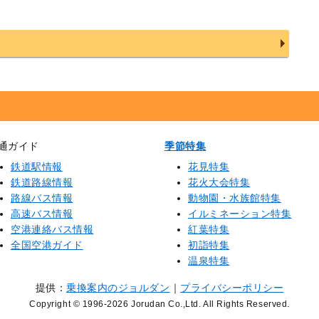
通ガイド
季節特集
鉄道駅情報
花見特集
鉄道路線情報
花火大会特集
路線バス情報
動物園・水族館特集
高速バス情報
イルミネーション特集
空港連絡バス情報
紅葉特集
全国空港ガイド
初詣特集
温泉特集
提供：
乗換案内のジョルダン
｜
プライバシーポリシー
Copyright © 1996
-2026 Jorudan Co.,Ltd. All Rights Reserved.