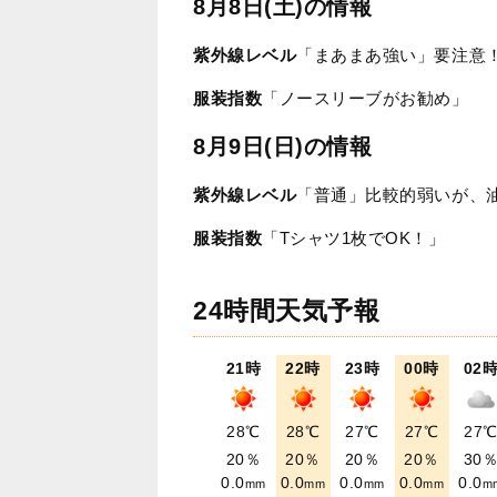
8月8日(土)の情報
紫外線レベル
「まあまあ強い」要注意
服装指数
「ノースリーブがお勧め」
8月9日(日)の情報
紫外線レベル
「普通」比較的弱いが、
服装指数
「Tシャツ1枚でOK！」
24時間天気予報
21時
22時
23時
00時
02
28℃
28℃
27℃
27℃
27
20％
20％
20％
20％
30
0.0
0.0
0.0
0.0
0.0
mm
mm
mm
mm
m