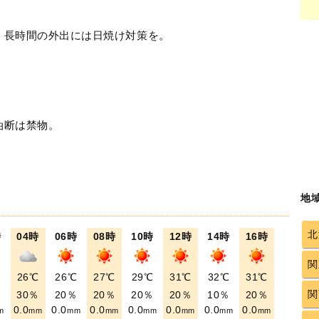
！長時間の外出には日焼け対策を。
油断は禁物。
地
北
時
04時
06時
08時
10時
12時
14時
16時
関
℃
26℃
26℃
27℃
29℃
31℃
32℃
31℃
関
％
30％
20％
20％
20％
20％
10％
20％
0.0
0.0
0.0
0.0
0.0
0.0
0.0
m
mm
mm
mm
mm
mm
mm
mm