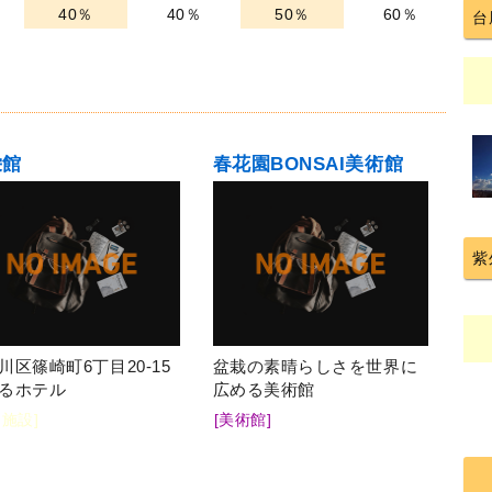
40％
40％
50％
60％
台
栄館
春花園BONSAI美術館
紫
川区篠崎町6丁目20-15
盆栽の素晴らしさを世界に
るホテル
広める美術館
泊施設]
[美術館]