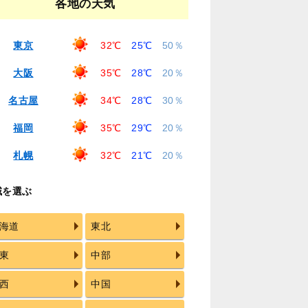
各地の天気
東京
32℃
25℃
50％
大阪
35℃
28℃
20％
名古屋
34℃
28℃
30％
福岡
35℃
29℃
20％
札幌
32℃
21℃
20％
域を選ぶ
海道
東北
東
中部
西
中国