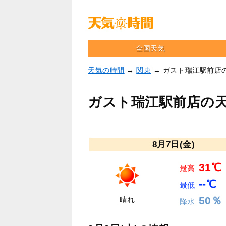
全国天気
天気の時間
→
関東
→ ガスト瑞江駅前店
ガスト瑞江駅前店の
8月7日(金)
31℃
最高
--℃
最低
50％
晴れ
降水