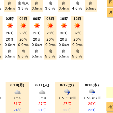
四
南
南南東
南
南
南
南
南
3.4
3.3
3.5
3.6
3.4
4.6
5.5
s
m/s
m/s
m/s
m/s
m/s
m/s
m/s
沖
時
02時
04時
06時
08時
10時
12時
℃
26℃
25℃
26℃
28℃
30℃
32℃
％
20％
20％
20％
20％
20％
20％
0.0
0.0
0.0
0.0
0.0
0.0
m
mm
mm
mm
mm
mm
mm
南
南
南
南
南
南
5.5
5.5
5.5
5.5
5.5
5.5
s
m/s
m/s
m/s
m/s
m/s
m/s
8/10(月)
8/11(火)
8/12(水)
8/13(木)
り
くもり
くもり
くもり一時雨
くもり時々雨
31℃
27℃
27℃
29℃
地
24℃
21℃
22℃
23℃