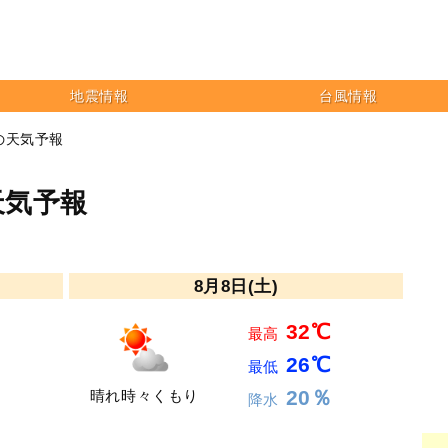
地震情報
台風情報
の天気予報
天気予報
8月8日(土)
32℃
最高
26℃
最低
20％
晴れ時々くもり
降水