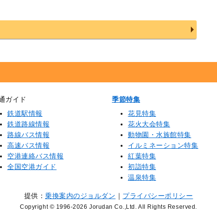
通ガイド
季節特集
鉄道駅情報
花見特集
鉄道路線情報
花火大会特集
路線バス情報
動物園・水族館特集
高速バス情報
イルミネーション特集
空港連絡バス情報
紅葉特集
全国空港ガイド
初詣特集
温泉特集
提供：
乗換案内のジョルダン
｜
プライバシーポリシー
Copyright © 1996
-2026 Jorudan Co.,Ltd. All Rights Reserved.