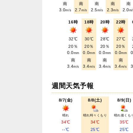
南
南
南
南
南
3.0
2.7
2.5
2.3
2.0
m/s
m/s
m/s
m/s
m/
16時
18時
20時
22時
32℃
30℃
28℃
27℃
20％
20％
20％
20％
0.0
0.0
0.0
0.0
0
mm
mm
mm
mm
南
南
南
南
3.4
3.4
3.4
3.4
3
m/s
m/s
m/s
m/s
週間天気予報
8/7(金)
8/8(土)
8/9(日)
晴れ
晴れ時々くもり
晴れ後くも
34℃
34℃
35℃
--℃
25℃
25℃