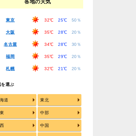
各地の天気
東京
32℃
25℃
50％
大阪
35℃
28℃
20％
名古屋
34℃
28℃
30％
福岡
35℃
29℃
20％
札幌
32℃
21℃
20％
域を選ぶ
海道
東北
東
中部
西
中国