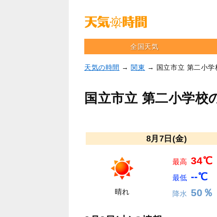
全国天気
天気の時間
→
関東
→ 国立市立 第二小
国立市立 第二小学校
8月7日(金)
34℃
最高
--℃
最低
50％
晴れ
降水