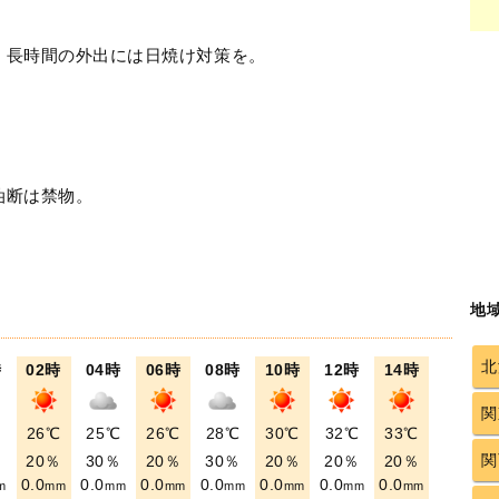
！長時間の外出には日焼け対策を。
油断は禁物。
地
北
時
02時
04時
06時
08時
10時
12時
14時
関
℃
26℃
25℃
26℃
28℃
30℃
32℃
33℃
関
％
20％
30％
20％
30％
20％
20％
20％
0.0
0.0
0.0
0.0
0.0
0.0
0.0
m
mm
mm
mm
mm
mm
mm
mm