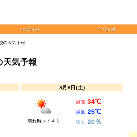
地震情報
台風情報
学校の天気予報
の天気予報
8月8日(土)
34℃
最高
25℃
最低
20％
晴れ時々くもり
降水