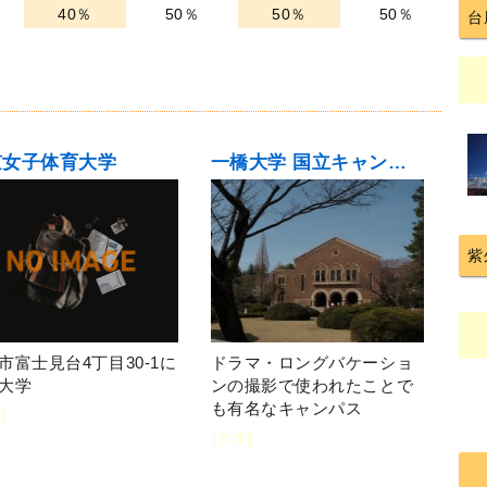
40％
50％
50％
50％
台
京女子体育大学
一橋大学 国立キャンパス
紫
市富士見台4丁目30-1に
ドラマ・ロングバケーショ
大学
ンの撮影で使われたことで
も有名なキャンパス
]
[大学]