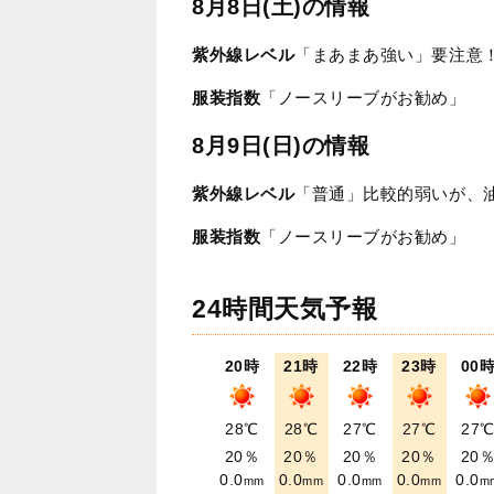
8月8日(土)の情報
紫外線レベル
「まあまあ強い」要注意
服装指数
「ノースリーブがお勧め」
8月9日(日)の情報
紫外線レベル
「普通」比較的弱いが、
服装指数
「ノースリーブがお勧め」
24時間天気予報
20時
21時
22時
23時
00
28℃
28℃
27℃
27℃
27
20％
20％
20％
20％
20
0.0
0.0
0.0
0.0
0.0
mm
mm
mm
mm
m