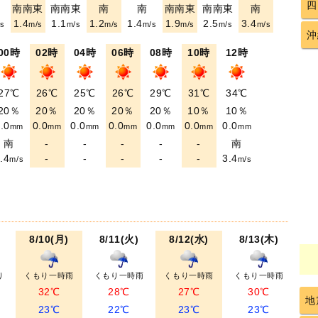
四
南南東
南南東
南
南
南南東
南南東
南
1.4
1.1
1.2
1.4
1.9
2.5
3.4
s
m/s
m/s
m/s
m/s
m/s
m/s
m/s
沖
00時
02時
04時
06時
08時
10時
12時
27℃
26℃
25℃
26℃
29℃
31℃
34℃
20％
20％
20％
20％
20％
10％
10％
.0
0.0
0.0
0.0
0.0
0.0
0.0
mm
mm
mm
mm
mm
mm
mm
南
-
-
-
-
-
南
.4
-
-
-
-
-
3.4
m/s
m/s
8/10(月)
8/11(火)
8/12(水)
8/13(木)
り
くもり一時雨
くもり一時雨
くもり一時雨
くもり一時雨
32℃
28℃
27℃
30℃
地
23℃
22℃
23℃
23℃