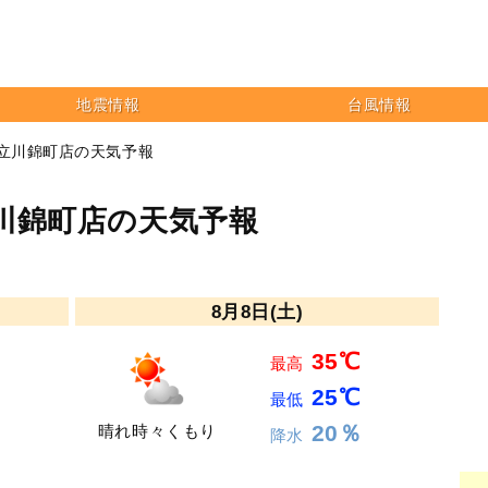
地震情報
台風情報
 立川錦町店の天気予報
川錦町店の天気予報
8月8日(土)
35℃
最高
25℃
最低
20％
晴れ時々くもり
降水