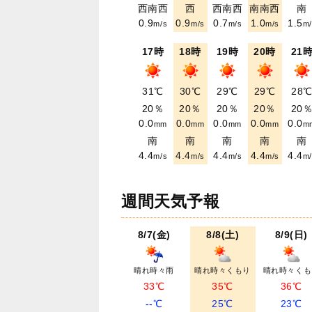
西南西
西
西南西
南南西
南
0.9
0.9
0.7
1.0
1.5
m/s
m/s
m/s
m/s
m/
17時
18時
19時
20時
21
31℃
30℃
29℃
29℃
28
20％
20％
20％
20％
20
0.0
0.0
0.0
0.0
0.0
mm
mm
mm
mm
m
南
南
南
南
南
4.4
4.4
4.4
4.4
4.4
m/s
m/s
m/s
m/s
m/
週間天気予報
8/7(金)
8/8(土)
8/9(日)
晴れ時々雨
晴れ時々くもり
晴れ時々くも
33℃
35℃
36℃
--℃
25℃
23℃