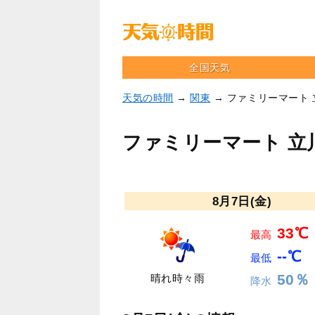
全国天気
天気の時間
→
関東
→ ファミリーマート
ファミリーマート 立
8月7日(金)
33℃
最高
--℃
最低
50％
晴れ時々雨
降水