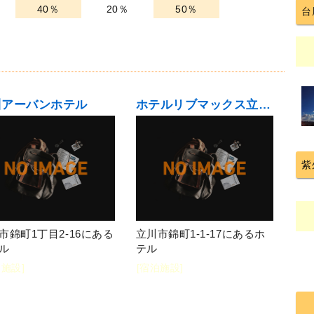
40％
20％
50％
台
川アーバンホテル
ホテルリブマックス立川駅前
紫
市錦町1丁目2-16にある
立川市錦町1-1-17にあるホ
ル
テル
泊施設]
[宿泊施設]