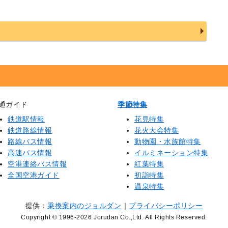
通ガイド
季節特集
鉄道駅情報
花見特集
鉄道路線情報
花火大会特集
路線バス情報
動物園・水族館特集
高速バス情報
イルミネーション特集
空港連絡バス情報
紅葉特集
全国空港ガイド
初詣特集
温泉特集
提供：
乗換案内のジョルダン
｜
プライバシーポリシー
Copyright © 1996
-2026 Jorudan Co.,Ltd. All Rights Reserved.