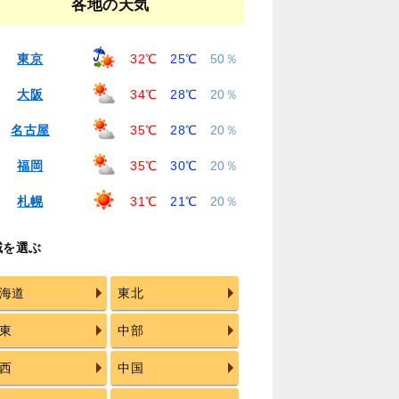
各地の天気
東京
32℃
25℃
50％
大阪
34℃
28℃
20％
名古屋
35℃
28℃
20％
福岡
35℃
30℃
20％
札幌
31℃
21℃
20％
域を選ぶ
海道
東北
東
中部
西
中国