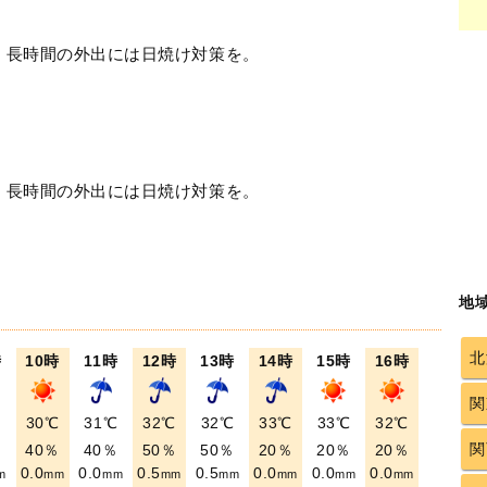
！長時間の外出には日焼け対策を。
！長時間の外出には日焼け対策を。
地
北
時
10時
11時
12時
13時
14時
15時
16時
関
℃
30℃
31℃
32℃
32℃
33℃
33℃
32℃
関
％
40％
40％
50％
50％
20％
20％
20％
0.0
0.0
0.5
0.5
0.0
0.0
0.0
m
mm
mm
mm
mm
mm
mm
mm