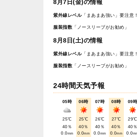
8月7日(金)の情報
紫外線レベル
「まあまあ強い」要注意
服装指数
「ノースリーブがお勧め」
8月8日(土)の情報
紫外線レベル
「まあまあ強い」要注意
服装指数
「ノースリーブがお勧め」
24時間天気予報
05時
06時
07時
08時
09
25℃
25℃
26℃
27℃
29
40％
40％
40％
40％
40
0.0
0.0
0.0
0.0
0.0
mm
mm
mm
mm
m