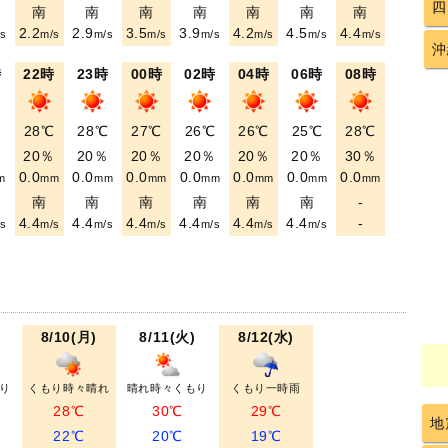
四
南
南
南
南
南
南
南
2.2
2.9
3.5
3.9
4.2
4.5
4.4
s
m/s
m/s
m/s
m/s
m/s
m/s
m/s
沖
時
22時
23時
00時
02時
04時
06時
08時
℃
28℃
28℃
27℃
26℃
26℃
25℃
28℃
％
20％
20％
20％
20％
20％
20％
30％
0.0
0.0
0.0
0.0
0.0
0.0
0.0
m
mm
mm
mm
mm
mm
mm
mm
南
南
南
南
南
南
-
4.4
4.4
4.4
4.4
4.4
4.4
-
s
m/s
m/s
m/s
m/s
m/s
m/s
8/10(月)
8/11(火)
8/12(水)
り
くもり時々晴れ
晴れ時々くもり
くもり一時雨
28℃
30℃
29℃
地
22℃
20℃
19℃