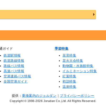
通ガイド
季節特集
鉄道駅情報
花見特集
鉄道路線情報
花火大会特集
路線バス情報
動物園・水族館特集
高速バス情報
イルミネーション特集
空港連絡バス情報
紅葉特集
全国空港ガイド
初詣特集
温泉特集
提供：
乗換案内のジョルダン
｜
プライバシーポリシー
Copyright © 1996
-2026 Jorudan Co.,Ltd. All Rights Reserved.