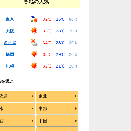
各地の天気
東京
32℃
25℃
50％
大阪
35℃
28℃
20％
名古屋
34℃
28℃
30％
福岡
35℃
29℃
20％
札幌
32℃
21℃
20％
域を選ぶ
海道
東北
東
中部
西
中国