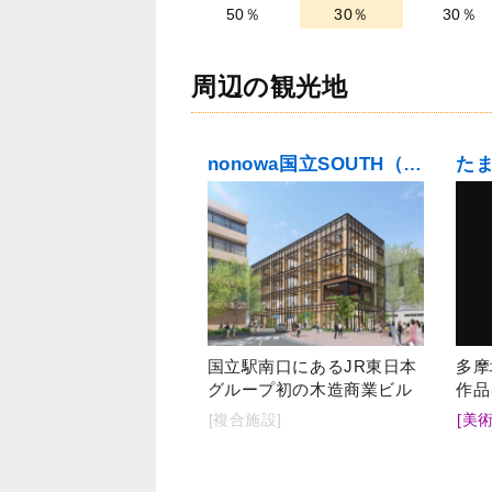
50％
30％
30％
周辺の観光地
nonowa国立SOUTH（ノノワ国立サウス））
た
国立駅南口にあるJR東日本
多摩
グループ初の木造商業ビル
作品
[複合施設]
[美術