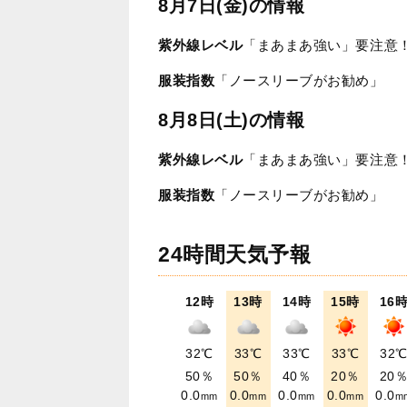
8月7日(金)の情報
紫外線レベル
「まあまあ強い」要注意
服装指数
「ノースリーブがお勧め」
8月8日(土)の情報
紫外線レベル
「まあまあ強い」要注意
服装指数
「ノースリーブがお勧め」
24時間天気予報
12時
13時
14時
15時
16
32℃
33℃
33℃
33℃
32
50％
50％
40％
20％
20
0.0
0.0
0.0
0.0
0.0
mm
mm
mm
mm
m