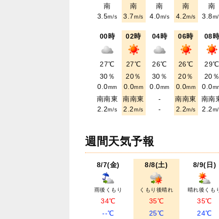
南
南
南
南
南
3.5
3.7
4.0
4.2
3.8
m/s
m/s
m/s
m/s
m/
00時
02時
04時
06時
08
27℃
27℃
26℃
26℃
29
30％
20％
30％
20％
20
0.0
0.0
0.0
0.0
0.0
mm
mm
mm
mm
m
南南東
南南東
-
南南東
南南
2.2
2.2
-
2.2
2.2
m/s
m/s
m/s
m/
週間天気予報
8/7(金)
8/8(土)
8/9(日)
雨後くもり
くもり後晴れ
晴れ後くも
34℃
35℃
35℃
--℃
25℃
24℃