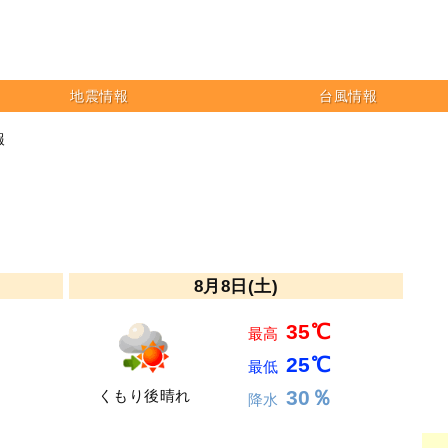
地震情報
台風情報
報
8月8日(土)
35℃
最高
25℃
最低
30％
くもり後晴れ
降水