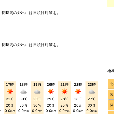
！長時間の外出には日焼け対策を。
！長時間の外出には日焼け対策を。
地
北
時
17時
18時
19時
20時
21時
22時
23時
関
℃
31℃
30℃
29℃
29℃
28℃
28℃
27℃
関
％
20％
30％
30％
20％
20％
20％
30％
0.0
0.0
0.0
0.0
0.0
0.0
0.0
m
mm
mm
mm
mm
mm
mm
mm