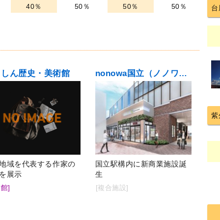
40％
50％
50％
50％
台
ましん歴史・美術館
nonowa国立（ノノワ国立）
紫
地域を代表する作家の
国立駅構内に新商業施設誕
を展示
生
館]
[複合施設]