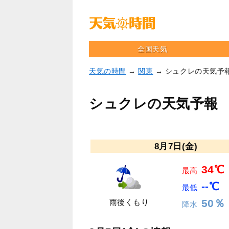
全国天気
天気の時間
→
関東
→ シュクレの天気予
シュクレの天気予報
8月7日(金)
34℃
最高
--℃
最低
50％
雨後くもり
降水