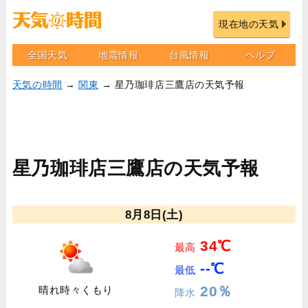
現在地の天気
全国天気
地震情報
台風情報
ヘルプ
天気の時間
→
関東
→ 星乃珈琲店三鷹店の天気予報
星乃珈琲店三鷹店の天気予報
8月8日(土)
34℃
最高
--℃
最低
20％
晴れ時々くもり
降水