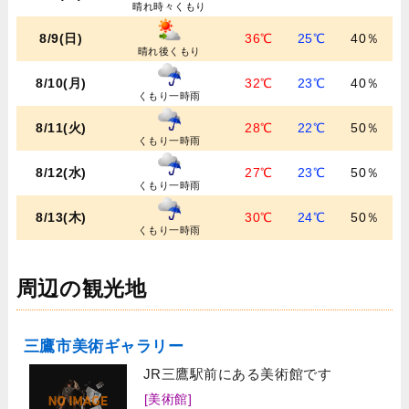
晴れ時々くもり
8/9(日)
36℃
25℃
40％
晴れ後くもり
8/10(月)
32℃
23℃
40％
くもり一時雨
8/11(火)
28℃
22℃
50％
くもり一時雨
8/12(水)
27℃
23℃
50％
くもり一時雨
8/13(木)
30℃
24℃
50％
くもり一時雨
周辺の観光地
三鷹市美術ギャラリー
JR三鷹駅前にある美術館です
[美術館]