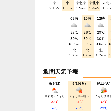
東
東
東北東
東北東
東北
2.1
1.9
1.5
1.4
1.3
m/s
m/s
m/s
m/s
m/
08時
10時
12時
27℃
28℃
29℃
30％
30％
30％
0.0
0.0
0.0
0
mm
mm
mm
北
北
北
1.7
1.7
1.7
1
m/s
m/s
m/s
週間天気予報
8/9(日)
8/10(月)
8/11(火)
晴れ時々くもり
くもり時々晴れ
くもり後晴
33℃
31℃
32℃
--℃
23℃
23℃