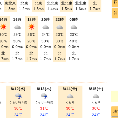
四
東
東北東
北東
北東
北北東
北北東
北北東
北
1.3
1.2
1.3
1.4
1.5
1.6
1.7
s
m/s
m/s
m/s
m/s
m/s
m/s
m/s
沖
14時
16時
18時
20時
22時
00時
30℃
29℃
26℃
24℃
23℃
23℃
20％
30％
20％
30％
30％
40％
.0
0.0
0.0
0.0
0.0
0.0
mm
mm
mm
mm
mm
mm
北
北
北
北
北
北
.7
1.7
1.7
1.7
1.7
1.7
m/s
m/s
m/s
m/s
m/s
m/s
8/12(水)
8/13(木)
8/14(金)
8/15(土)
れ
くもり時々雨
くもり一時雨
くもり
くもり
30℃
31℃
30℃
30℃
地
24℃
24℃
24℃
24℃