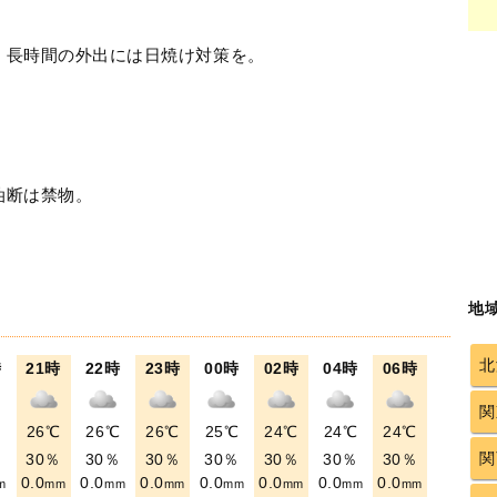
！長時間の外出には日焼け対策を。
油断は禁物。
地
北
時
21時
22時
23時
00時
02時
04時
06時
関
℃
26℃
26℃
26℃
25℃
24℃
24℃
24℃
関
％
30％
30％
30％
30％
30％
30％
30％
0.0
0.0
0.0
0.0
0.0
0.0
0.0
m
mm
mm
mm
mm
mm
mm
mm