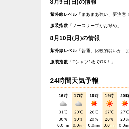
8月9日(日)の情報
紫外線レベル
「まあまあ強い」要注意
服装指数
「ノースリーブがお勧め」
8月10日(月)の情報
紫外線レベル
「普通」比較的弱いが、
服装指数
「Tシャツ1枚でOK！」
24時間天気予報
16時
17時
18時
19時
20
31℃
29℃
28℃
27℃
27
30％
30％
20％
20％
20
0.0
0.0
0.0
0.0
0.0
mm
mm
mm
mm
m