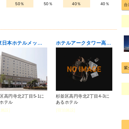
50％
50％
40％
40％
台
JR東日本ホテルメッツ高円寺
ホテルアークタワー高円寺
紫
区高円寺北2丁目5-1に
杉並区高円寺北2丁目4-3に
ホテル
あるホテル
泊施設]
[宿泊施設]