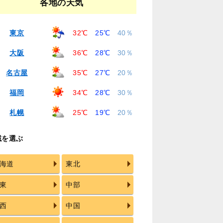
各地の天気
東京
32℃
25℃
40％
大阪
36℃
28℃
30％
名古屋
35℃
27℃
20％
福岡
34℃
28℃
30％
札幌
25℃
19℃
20％
域を選ぶ
海道
東北
東
中部
西
中国