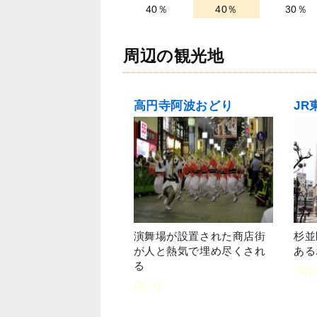
40％
40％
30％
周辺の観光地
高円寺阿波おどり
演舞場が設置された商店街
杉並
が人と熱気で埋め尽くされ
ある
る
[宿
[祭り]