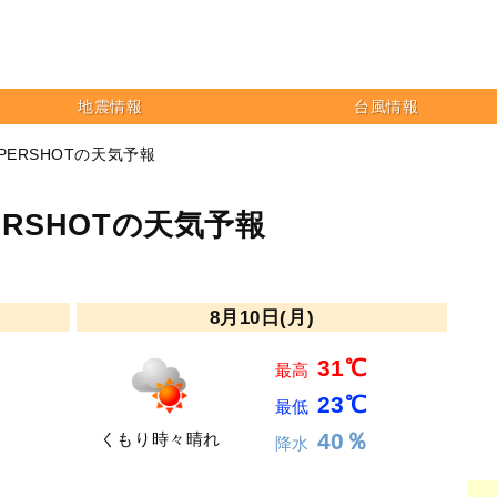
地震情報
台風情報
PERSHOTの天気予報
RSHOTの天気予報
8月10日(月)
31℃
最高
23℃
最低
40％
くもり時々晴れ
降水