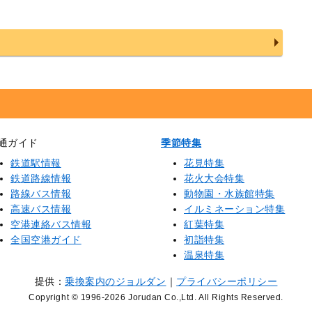
通ガイド
季節特集
鉄道駅情報
花見特集
鉄道路線情報
花火大会特集
路線バス情報
動物園・水族館特集
高速バス情報
イルミネーション特集
空港連絡バス情報
紅葉特集
全国空港ガイド
初詣特集
温泉特集
提供：
乗換案内のジョルダン
｜
プライバシーポリシー
Copyright © 1996
-2026 Jorudan Co.,Ltd. All Rights Reserved.