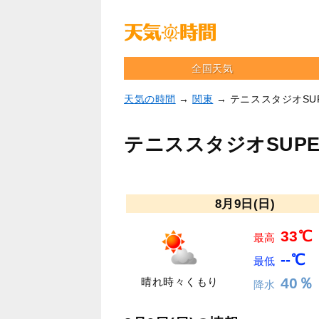
全国天気
天気の時間
→
関東
→ テニススタジオSU
テニススタジオSUPE
8月9日(日)
33℃
最高
--℃
最低
40％
晴れ時々くもり
降水