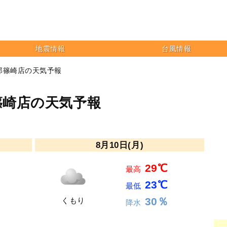
地震情報
台風情報
郎篠崎店の天気予報
篠崎店の天気予報
8月10日(月)
29℃
最高
23℃
最低
30％
くもり
降水