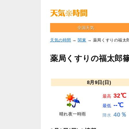
全国天気
天気の時間
→
関東
→ 薬局くすりの福太
薬局くすりの福太郎
8月9日(日)
32℃
最高
--℃
最低
40％
晴れ夜一時雨
降水