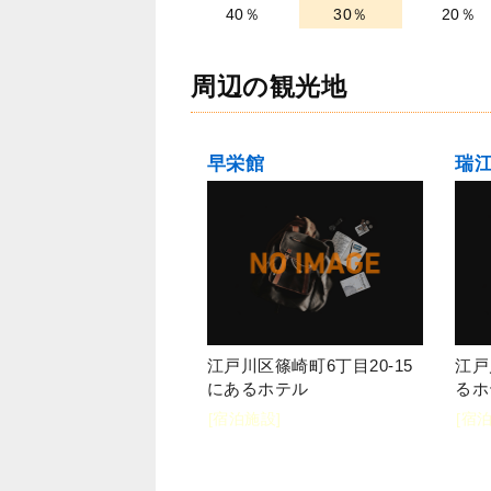
40％
30％
20％
周辺の観光地
早栄館
瑞
江戸川区篠崎町6丁目20-15
江戸
にあるホテル
るホ
[宿泊施設]
[宿