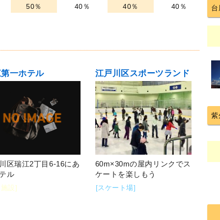
50％
40％
40％
40％
台
江第一ホテル
江戸川区スポーツランド
紫
川区瑞江2丁目6-16にあ
60m×30mの屋内リンクでス
テル
ケートを楽しもう
泊施設]
[スケート場]