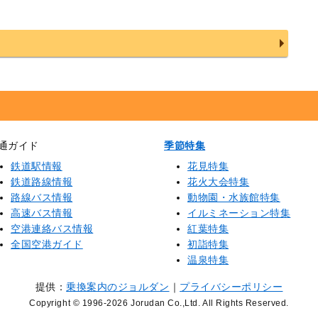
通ガイド
季節特集
鉄道駅情報
花見特集
鉄道路線情報
花火大会特集
路線バス情報
動物園・水族館特集
高速バス情報
イルミネーション特集
空港連絡バス情報
紅葉特集
全国空港ガイド
初詣特集
温泉特集
提供：
乗換案内のジョルダン
｜
プライバシーポリシー
Copyright © 1996
-2026 Jorudan Co.,Ltd. All Rights Reserved.