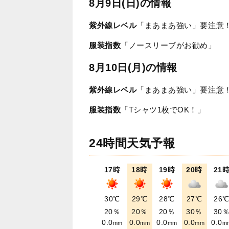
8月9日(日)の情報
紫外線レベル
「まあまあ強い」要注意
服装指数
「ノースリーブがお勧め」
8月10日(月)の情報
紫外線レベル
「まあまあ強い」要注意
服装指数
「Tシャツ1枚でOK！」
24時間天気予報
17時
18時
19時
20時
21
30℃
29℃
28℃
27℃
26
20％
20％
20％
30％
30
0.0
0.0
0.0
0.0
0.0
mm
mm
mm
mm
m