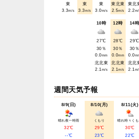
東
東
東
東北東
東北
3.3
3.3
3.0
2.5
2.2
m/s
m/s
m/s
m/s
m/
10時
12時
14
27℃
28℃
29
30％
30％
30
0.0
0.0
0.0
mm
mm
m
北北東
北北東
北北
2.1
2.1
2.1
m/s
m/s
m/
週間天気予報
8/9(日)
8/10(月)
8/11(火)
晴れ夜一時雨
くもり
晴れ時々くも
32℃
29℃
30℃
--℃
23℃
22℃