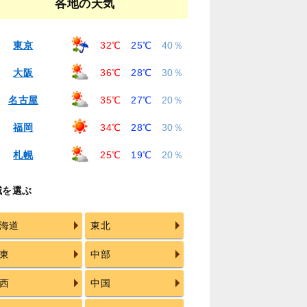
各地の天気
東京
32℃
25℃
40％
大阪
36℃
28℃
30％
名古屋
35℃
27℃
20％
福岡
34℃
28℃
30％
札幌
25℃
19℃
20％
域を選ぶ
海道
東北
東
中部
西
中国