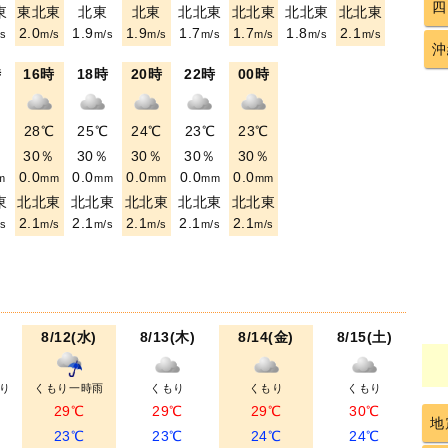
四
東
東北東
北東
北東
北北東
北北東
北北東
北北東
2.0
1.9
1.9
1.7
1.7
1.8
2.1
s
m/s
m/s
m/s
m/s
m/s
m/s
m/s
沖
時
16時
18時
20時
22時
00時
℃
28℃
25℃
24℃
23℃
23℃
％
30％
30％
30％
30％
30％
0.0
0.0
0.0
0.0
0.0
m
mm
mm
mm
mm
mm
東
北北東
北北東
北北東
北北東
北北東
2.1
2.1
2.1
2.1
2.1
s
m/s
m/s
m/s
m/s
m/s
8/12(水)
8/13(木)
8/14(金)
8/15(土)
り
くもり一時雨
くもり
くもり
くもり
29℃
29℃
29℃
30℃
地
23℃
23℃
24℃
24℃