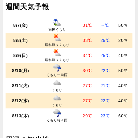
週間天気予報
8/7(金)
31℃
--℃
50％
雨後くもり
8/8(土)
33℃
25℃
20％
晴れ時々くもり
8/9(日)
34℃
25℃
40％
晴れ時々くもり
8/10(月)
30℃
22℃
50％
くもり一時雨
8/11(火)
27℃
21℃
40％
くもり
8/12(水)
27℃
22℃
40％
くもり
8/13(木)
29℃
23℃
60％
くもり時々雨