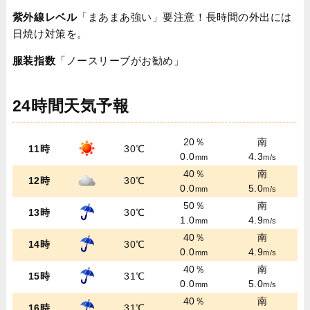
紫外線レベル
「まあまあ強い」要注意！長時間の外出には
日焼け対策を。
服装指数
「ノースリーブがお勧め」
24時間天気予報
20％
南
11時
30℃
0.0
4.3
mm
m/s
40％
南
12時
30℃
0.0
5.0
mm
m/s
50％
南
13時
30℃
1.0
4.9
mm
m/s
40％
南
14時
30℃
0.0
4.9
mm
m/s
40％
南
15時
31℃
0.0
5.0
mm
m/s
40％
南
16時
31℃