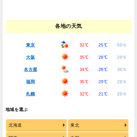
各地の天気
東京
32℃
25℃
50％
大阪
35℃
28℃
20％
名古屋
34℃
28℃
30％
福岡
35℃
29℃
20％
札幌
32℃
21℃
20％
地域を選ぶ
北海道
東北