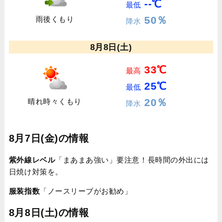
--℃
最低
50％
雨後くもり
降水
8月8日(土)
33℃
最高
25℃
最低
20％
晴れ時々くもり
降水
8月7日(金)の情報
紫外線レベル
「まあまあ強い」要注意！長時間の外出には
日焼け対策を。
服装指数
「ノースリーブがお勧め」
8月8日(土)の情報