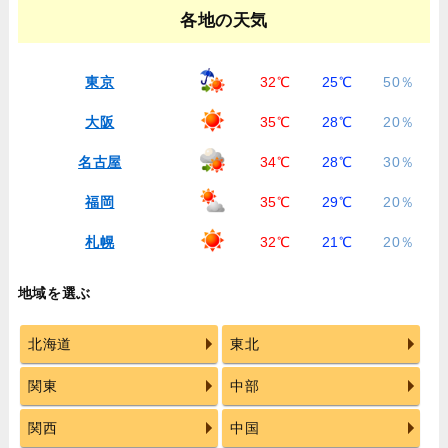
各地の天気
東京
32℃
25℃
50％
大阪
35℃
28℃
20％
名古屋
34℃
28℃
30％
福岡
35℃
29℃
20％
札幌
32℃
21℃
20％
地域を選ぶ
北海道
東北
関東
中部
関西
中国