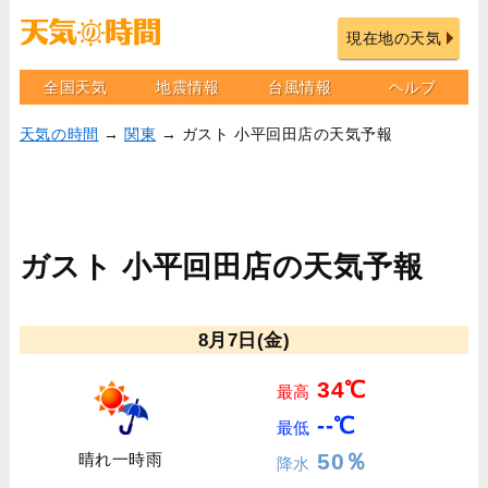
現在地の天気
全国天気
地震情報
台風情報
ヘルプ
天気の時間
→
関東
→ ガスト 小平回田店の天気予報
ガスト 小平回田店の天気予報
8月7日(金)
34℃
最高
--℃
最低
50％
晴れ一時雨
降水