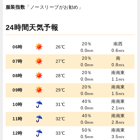
服装指数
「ノースリーブがお勧め」
24時間天気予報
20％
南西
06時
26℃
0.0
0.6
mm
m/s
20％
南
07時
27℃
0.0
0.8
mm
m/s
20％
南南東
08時
28℃
0.0
1.1
mm
m/s
20％
南南東
09時
29℃
0.0
1.5
mm
m/s
40％
南南東
10時
31℃
0.0
2.1
mm
m/s
40％
南南東
11時
32℃
0.0
2.8
mm
m/s
50％
南南東
12時
33℃
0.5
3.5
mm
m/s