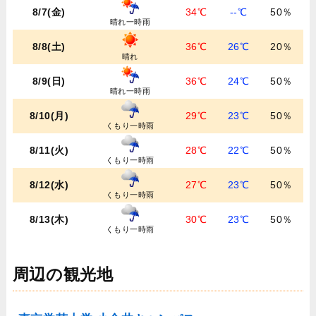
8/7(金)
34℃
--℃
50％
晴れ一時雨
8/8(土)
36℃
26℃
20％
晴れ
8/9(日)
36℃
24℃
50％
晴れ一時雨
8/10(月)
29℃
23℃
50％
くもり一時雨
8/11(火)
28℃
22℃
50％
くもり一時雨
8/12(水)
27℃
23℃
50％
くもり一時雨
8/13(木)
30℃
23℃
50％
くもり一時雨
周辺の観光地