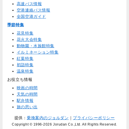
高速バス情報
空港連絡バス情報
全国空港ガイド
季節特集
花見特集
花火大会特集
動物園・水族館特集
イルミネーション特集
紅葉特集
初詣特集
温泉特集
お役立ち情報
映画の時間
天気の時間
駅弁情報
旅の思い出
提供：
乗換案内のジョルダン
｜
プライバシーポリシー
Copyright © 1996
-2026 Jorudan Co.,Ltd. All Rights Reserved.