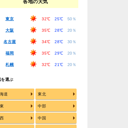
各地の天気
東京
32℃
25℃
50％
大阪
35℃
28℃
20％
名古屋
34℃
28℃
30％
福岡
35℃
29℃
20％
札幌
32℃
21℃
20％
域を選ぶ
海道
東北
東
中部
西
中国