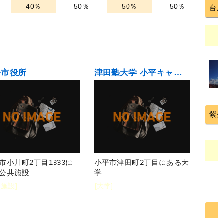
40％
50％
50％
50％
台
平市役所
津田塾大学 小平キャンパス
紫
市小川町2丁目1333に
小平市津田町2丁目にある大
公共施設
学
共施設]
[大学]