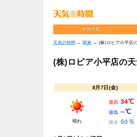
全国天気
天気の時間
→
関東
→ (株)ロピア小平店
(株)ロピア小平店の
8月7日(金)
34℃
最高
--℃
最低
50％
晴れ
降水