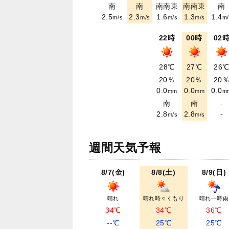
南
南
南南東
南南東
南
2.5
2.3
1.6
1.3
1.4
m/s
m/s
m/s
m/s
m/
22時
00時
02
28℃
27℃
26
20％
20％
20
0.0
0.0
0.0
mm
mm
m
南
南
-
2.8
2.8
-
m/s
m/s
週間天気予報
8/7(金)
8/8(土)
8/9(日)
晴れ
晴れ時々くもり
晴れ一時雨
34℃
34℃
36℃
--℃
25℃
25℃