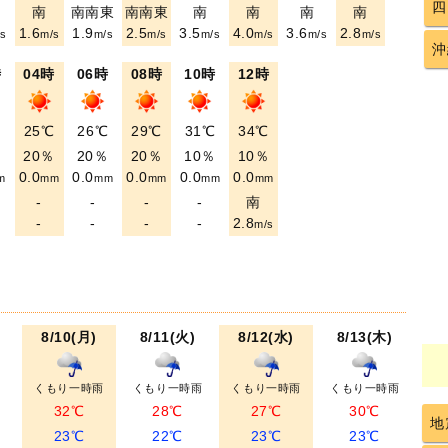
四
南
南南東
南南東
南
南
南
南
1.6
1.9
2.5
3.5
4.0
3.6
2.8
s
m/s
m/s
m/s
m/s
m/s
m/s
m/s
沖
時
04時
06時
08時
10時
12時
℃
25℃
26℃
29℃
31℃
34℃
％
20％
20％
20％
10％
10％
0.0
0.0
0.0
0.0
0.0
m
mm
mm
mm
mm
mm
-
-
-
-
南
-
-
-
-
2.8
m/s
8/10(月)
8/11(火)
8/12(水)
8/13(木)
くもり一時雨
くもり一時雨
くもり一時雨
くもり一時雨
32℃
28℃
27℃
30℃
地
23℃
22℃
23℃
23℃