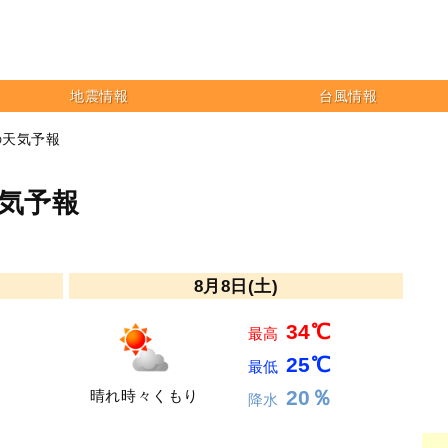
地震情報
台風情報
の天気予報
天気予報
8月8日(土)
34℃
最高
25℃
最低
20％
晴れ時々くもり
降水