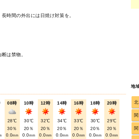
！長時間の外出には日焼け対策を。
油断は禁物。
地
北
時
08時
10時
12時
14時
16時
18時
20時
関
℃
28℃
30℃
32℃
34℃
33℃
30℃
29℃
関
％
30％
20％
20％
20％
20％
20％
20％
0.0
0.0
0.0
0.0
0.0
0.0
0.0
m
mm
mm
mm
mm
mm
mm
mm