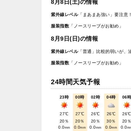
8月8日(土)の情報
紫外線レベル
「まあまあ強い」要注意
服装指数
「ノースリーブがお勧め」
8月9日(日)の情報
紫外線レベル
「普通」比較的弱いが、
服装指数
「ノースリーブがお勧め」
24時間天気予報
23時
00時
02時
04時
06
27℃
27℃
26℃
26℃
26
20％
20％
20％
30％
20
0.0
0.0
0.0
0.0
0.0
mm
mm
mm
mm
m