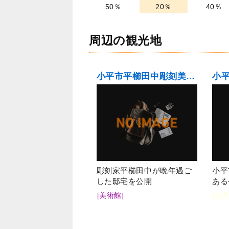
50％
20％
40％
周辺の観光地
小平市平櫛田中彫刻美術館
小
彫刻家平櫛田中が晩年過ご
小平
した邸宅を公開
ある
[美術館]
[公