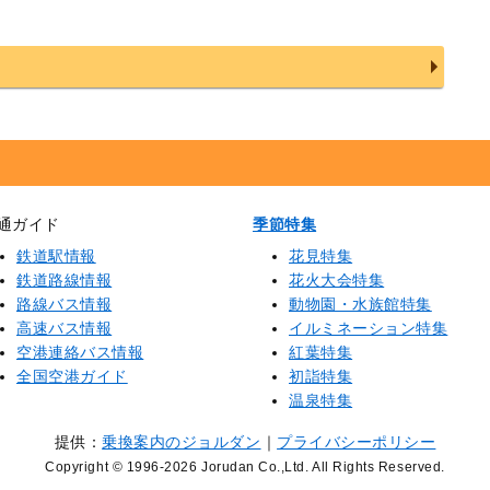
通ガイド
季節特集
鉄道駅情報
花見特集
鉄道路線情報
花火大会特集
路線バス情報
動物園・水族館特集
高速バス情報
イルミネーション特集
空港連絡バス情報
紅葉特集
全国空港ガイド
初詣特集
温泉特集
提供：
乗換案内のジョルダン
｜
プライバシーポリシー
Copyright © 1996
-2026 Jorudan Co.,Ltd. All Rights Reserved.