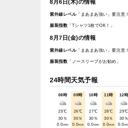
8月6日(木)の情報
紫外線レベル
「まあまあ強い」要注意
服装指数
「Tシャツ1枚でOK！」
8月7日(金)の情報
紫外線レベル
「まあまあ強い」要注意
服装指数
「ノースリーブがお勧め」
24時間天気予報
08時
09時
10時
11時
12
25℃
26℃
27℃
28℃
29
30％
30％
30％
30％
30
0.0
0.0
0.0
0.0
0.0
mm
mm
mm
mm
m