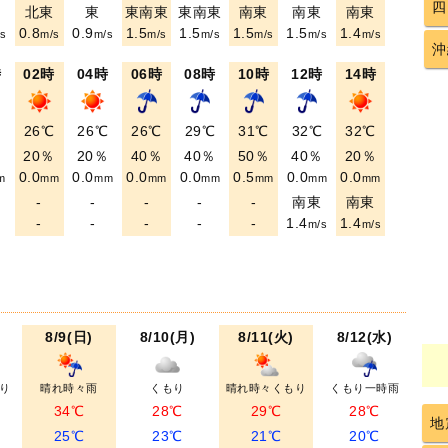
四
北東
東
東南東
東南東
南東
南東
南東
0.8
0.9
1.5
1.5
1.5
1.5
1.4
s
m/s
m/s
m/s
m/s
m/s
m/s
m/s
沖
時
02時
04時
06時
08時
10時
12時
14時
℃
26℃
26℃
26℃
29℃
31℃
32℃
32℃
％
20％
20％
40％
40％
50％
40％
20％
0.0
0.0
0.0
0.0
0.5
0.0
0.0
m
mm
mm
mm
mm
mm
mm
mm
-
-
-
-
-
南東
南東
-
-
-
-
-
1.4
1.4
m/s
m/s
8/9(日)
8/10(月)
8/11(火)
8/12(水)
り
晴れ時々雨
くもり
晴れ時々くもり
くもり一時雨
34℃
28℃
29℃
28℃
地
25℃
23℃
21℃
20℃