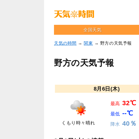
全国天気
天気の時間
→
関東
→ 野方の天気予報
野方の天気予報
8月6日(木)
32℃
最高
--℃
最低
40％
くもり時々晴れ
降水