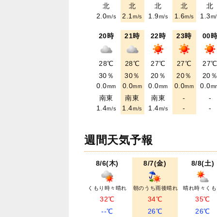
北
北
北
北
北
2.0
2.1
1.9
1.6
1.3
m/s
m/s
m/s
m/s
m/
20時
21時
22時
23時
00
28℃
28℃
27℃
27℃
27
30％
30％
20％
20％
20
0.0
0.0
0.0
0.0
0.0
mm
mm
mm
mm
m
南東
南東
南東
-
-
1.4
1.4
1.4
-
-
m/s
m/s
m/s
週間天気予報
8/6(木)
8/7(金)
8/8(土)
くもり時々晴れ
朝のうち雨後晴れ
晴れ時々くも
32℃
34℃
35℃
--℃
26℃
26℃