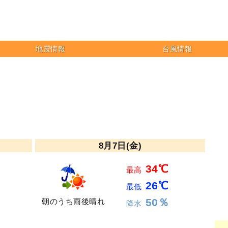
地震情報
台風情報
8月7日(金)
34℃
最高
26℃
最低
50％
朝のうち雨後晴れ
降水