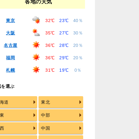
各地の天気
東京
32℃
23℃
40％
大阪
35℃
27℃
30％
名古屋
36℃
28℃
20％
福岡
36℃
29℃
20％
札幌
31℃
19℃
0％
域を選ぶ
海道
東北
東
中部
西
中国