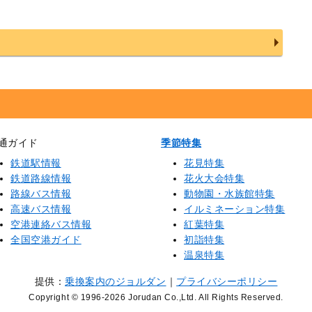
通ガイド
季節特集
鉄道駅情報
花見特集
鉄道路線情報
花火大会特集
路線バス情報
動物園・水族館特集
高速バス情報
イルミネーション特集
空港連絡バス情報
紅葉特集
全国空港ガイド
初詣特集
温泉特集
提供：
乗換案内のジョルダン
｜
プライバシーポリシー
Copyright © 1996
-2026 Jorudan Co.,Ltd. All Rights Reserved.