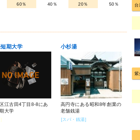
60％
40％
20％
50％
台
際短期大学
小杉湯
紫
区江古田4丁目8-8にあ
高円寺にある昭和8年創業の
期大学
老舗銭湯
]
[スパ・銭湯]