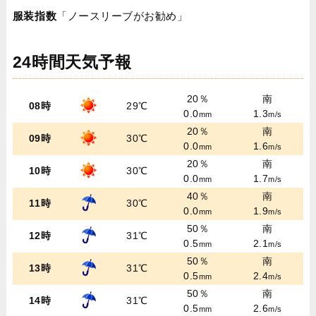
服装指数
「ノースリーブがお勧め」
24時間天気予報
20％
南
08時
29℃
0.0
1.3
mm
m/s
20％
南
09時
30℃
0.0
1.6
mm
m/s
20％
南
10時
30℃
0.0
1.7
mm
m/s
40％
南
11時
30℃
0.0
1.9
mm
m/s
50％
南
12時
31℃
0.5
2.1
mm
m/s
50％
南
13時
31℃
0.5
2.4
mm
m/s
50％
南
14時
31℃
0.5
2.6
mm
m/s