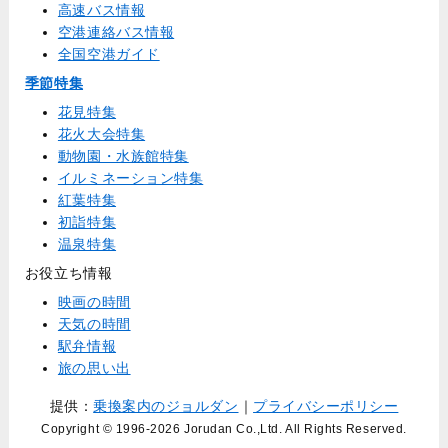
高速バス情報
空港連絡バス情報
全国空港ガイド
季節特集
花見特集
花火大会特集
動物園・水族館特集
イルミネーション特集
紅葉特集
初詣特集
温泉特集
お役立ち情報
映画の時間
天気の時間
駅弁情報
旅の思い出
提供：
乗換案内のジョルダン
｜
プライバシーポリシー
Copyright © 1996
-2026 Jorudan Co.,Ltd. All Rights Reserved.