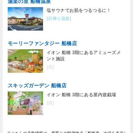
湯楽の里 船橋温泉
塩サウナでお肌をつるつるに！
[日帰り温泉]
モーリーファンタジー 船橋店
イオン 船橋 3階にあるアミューズメ
ント施設
[店]
スキッズガーデン 船橋店
イオン 船橋 3階にある屋内遊戯場
[店]