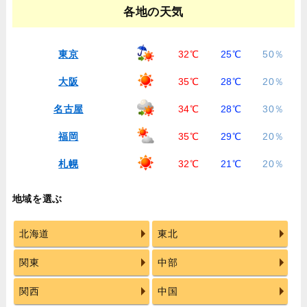
各地の天気
東京
32℃
25℃
50％
大阪
35℃
28℃
20％
名古屋
34℃
28℃
30％
福岡
35℃
29℃
20％
札幌
32℃
21℃
20％
地域を選ぶ
北海道
東北
関東
中部
関西
中国