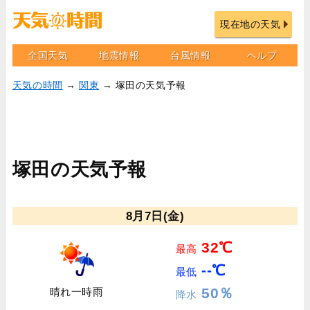
現在地の天気
全国天気
地震情報
台風情報
ヘルプ
天気の時間
→
関東
→ 塚田の天気予報
塚田の天気予報
8月7日(金)
32℃
最高
--℃
最低
50％
晴れ一時雨
降水