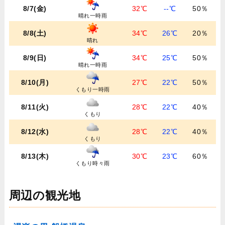
8/7(金)
32℃
--℃
50％
晴れ一時雨
8/8(土)
34℃
26℃
20％
晴れ
8/9(日)
34℃
25℃
50％
晴れ一時雨
8/10(月)
27℃
22℃
50％
くもり一時雨
8/11(火)
28℃
22℃
40％
くもり
8/12(水)
28℃
22℃
40％
くもり
8/13(木)
30℃
23℃
60％
くもり時々雨
周辺の観光地