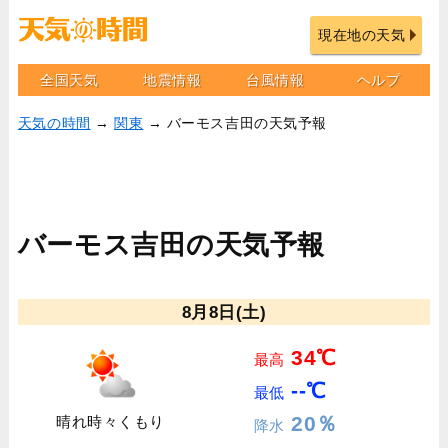
現在地の天気
全国天気
地震情報
台風情報
ヘルプ
天気の時間
→
関東
→ バーモス吉田の天気予報
バーモス吉田の天気予報
8月8日(土)
34℃
最高
--℃
最低
20％
晴れ時々くもり
降水