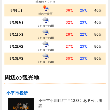
晴れ時々くもり
8/9(日)
36℃
25℃
40％
晴れ一時雨
8/10(月)
32℃
23℃
40％
くもり一時雨
8/11(火)
28℃
22℃
50％
くもり一時雨
8/12(水)
27℃
23℃
50％
くもり一時雨
8/13(木)
30℃
23℃
50％
くもり一時雨
周辺の観光地
小平市役所
小平市小川町2丁目1333にある公共施
設