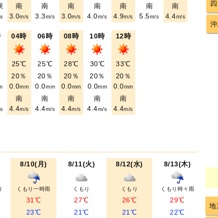
四
東
南
南
南
南
南
南
南
3.0
3.3
3.0
4.0
4.9
5.5
4.4
s
m/s
m/s
m/s
m/s
m/s
m/s
m/s
沖
時
04時
06時
08時
10時
12時
℃
25℃
25℃
28℃
30℃
33℃
％
20％
20％
20％
20％
20％
0.0
0.0
0.0
0.0
0.0
m
mm
mm
mm
mm
mm
南
南
南
南
南
4.4
4.4
4.4
4.4
4.4
s
m/s
m/s
m/s
m/s
m/s
8/10(月)
8/11(火)
8/12(水)
8/13(木)
り
くもり一時雨
くもり
くもり
くもり時々雨
31℃
27℃
26℃
29℃
地
23℃
21℃
21℃
22℃