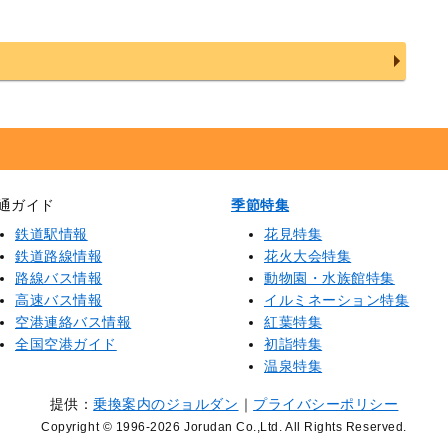
通ガイド
季節特集
鉄道駅情報
花見特集
鉄道路線情報
花火大会特集
路線バス情報
動物園・水族館特集
高速バス情報
イルミネーション特集
空港連絡バス情報
紅葉特集
全国空港ガイド
初詣特集
温泉特集
提供：
乗換案内のジョルダン
｜
プライバシーポリシー
Copyright © 1996
-2026 Jorudan Co.,Ltd. All Rights Reserved.