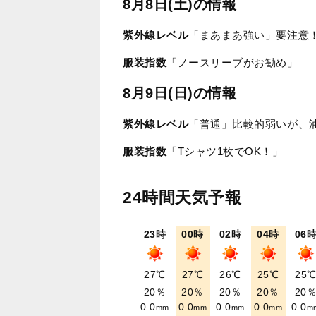
8月8日(土)の情報
紫外線レベル
「まあまあ強い」要注意
服装指数
「ノースリーブがお勧め」
8月9日(日)の情報
紫外線レベル
「普通」比較的弱いが、
服装指数
「Tシャツ1枚でOK！」
24時間天気予報
23時
00時
02時
04時
06
27℃
27℃
26℃
25℃
25
20％
20％
20％
20％
20
0.0
0.0
0.0
0.0
0.0
mm
mm
mm
mm
m