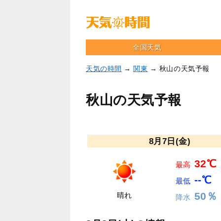
全国天気
天気の時間
→
関東
→ 秋山の天気予報
秋山の天気予報
8月7日(金)
32℃
最高
--℃
最低
50％
晴れ
降水