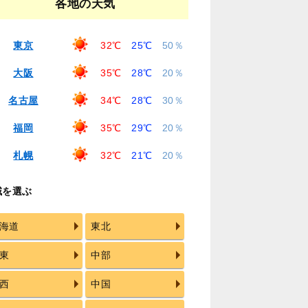
各地の天気
東京
32℃
25℃
50％
大阪
35℃
28℃
20％
名古屋
34℃
28℃
30％
福岡
35℃
29℃
20％
札幌
32℃
21℃
20％
域を選ぶ
海道
東北
東
中部
西
中国