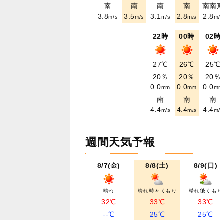
南
南
南
南
南南
3.8
3.5
3.1
2.8
2.8
m/s
m/s
m/s
m/s
m/
22時
00時
02
27℃
26℃
25
20％
20％
20
0.0
0.0
0.0
mm
mm
m
南
南
南
4.4
4.4
4.4
m/s
m/s
m/
週間天気予報
8/7(金)
8/8(土)
8/9(日)
晴れ
晴れ時々くもり
晴れ後くも
32℃
33℃
33℃
--℃
25℃
25℃