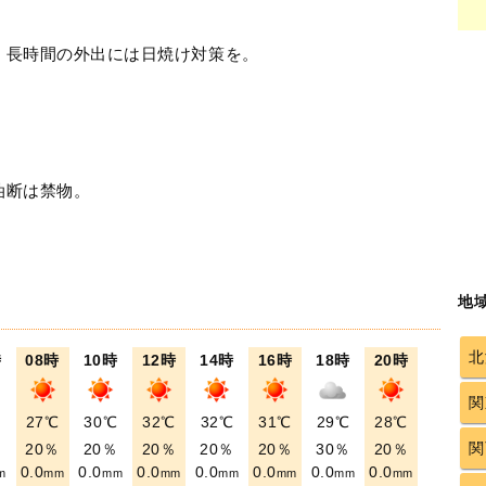
！長時間の外出には日焼け対策を。
油断は禁物。
地
北
時
08時
10時
12時
14時
16時
18時
20時
関
℃
27℃
30℃
32℃
32℃
31℃
29℃
28℃
関
％
20％
20％
20％
20％
20％
30％
20％
0.0
0.0
0.0
0.0
0.0
0.0
0.0
m
mm
mm
mm
mm
mm
mm
mm