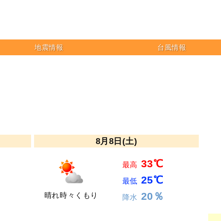
地震情報
台風情報
8月8日(土)
33℃
最高
25℃
最低
20％
晴れ時々くもり
降水