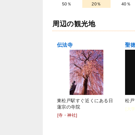
50％
20％
40％
周辺の観光地
伝法寺
聖
東松戸駅すぐ近くにある日
松戸
蓮宗の寺院
[大学
[寺・神社]