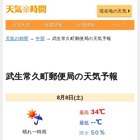
現在地の天気
全国天気
地震情報
台風情報
ヘルプ
天気の時間
→
中部
→ 武生常久町郵便局の天気予報
武生常久町郵便局の天気予報
8月8日(土)
34℃
最高
--℃
最低
50％
晴れ一時雨
降水