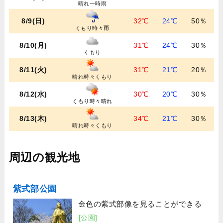
晴れ一時雨
8/9(日)
32℃
24℃
50％
くもり時々雨
8/10(月)
31℃
24℃
30％
くもり
8/11(火)
31℃
21℃
20％
晴れ時々くもり
8/12(水)
30℃
20℃
30％
くもり時々晴れ
8/13(木)
34℃
21℃
30％
晴れ時々くもり
周辺の観光地
紫式部公園
金色の紫式部像を見ることができる
[公園]