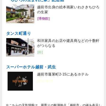
越前市出身の絵本画家いわさきちひろ
の生家
[博物館]
タンス町通り
和洋家具のお店や建具商などの十数軒
がつらなる
[街]
スーパーホテル越前・武生
越前市蓬莱町2-15にあるホテル
[宿泊施設]
※こちらの天気情報は、最寄りの観測地点「越前市」の値を表示し