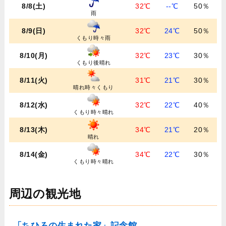
8/8(土)
32℃
--℃
50％
雨
8/9(日)
32℃
24℃
50％
くもり時々雨
8/10(月)
32℃
23℃
30％
くもり後晴れ
8/11(火)
31℃
21℃
30％
晴れ時々くもり
8/12(水)
32℃
22℃
40％
くもり時々晴れ
8/13(木)
34℃
21℃
20％
晴れ
8/14(金)
34℃
22℃
30％
くもり時々晴れ
周辺の観光地
「ちひろの生まれた家」記念館