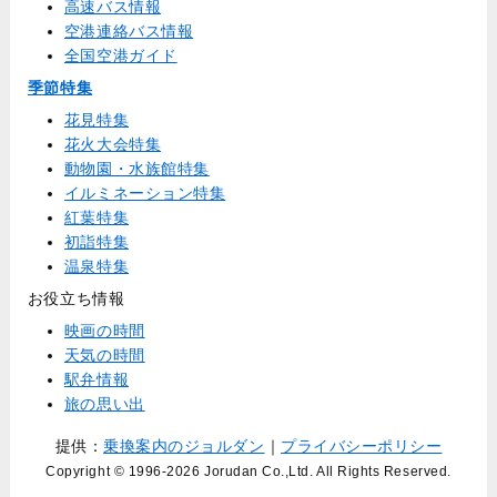
高速バス情報
空港連絡バス情報
全国空港ガイド
季節特集
花見特集
花火大会特集
動物園・水族館特集
イルミネーション特集
紅葉特集
初詣特集
温泉特集
お役立ち情報
映画の時間
天気の時間
駅弁情報
旅の思い出
提供：
乗換案内のジョルダン
｜
プライバシーポリシー
Copyright © 1996
-2026 Jorudan Co.,Ltd. All Rights Reserved.