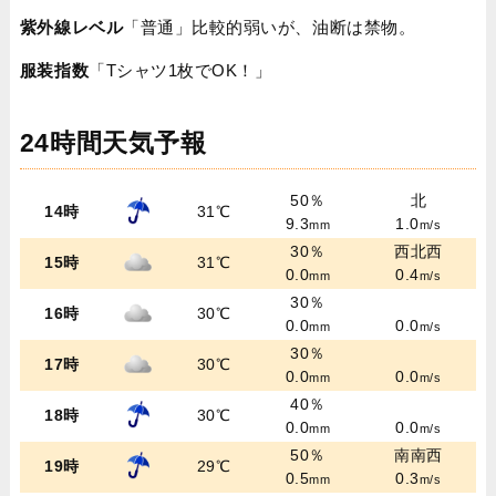
紫外線レベル
「普通」比較的弱いが、油断は禁物。
服装指数
「Tシャツ1枚でOK！」
24時間天気予報
50％
北
14時
31℃
9.3
1.0
mm
m/s
30％
西北西
15時
31℃
0.0
0.4
mm
m/s
30％
16時
30℃
0.0
0.0
mm
m/s
30％
17時
30℃
0.0
0.0
mm
m/s
40％
18時
30℃
0.0
0.0
mm
m/s
50％
南南西
19時
29℃
0.5
0.3
mm
m/s