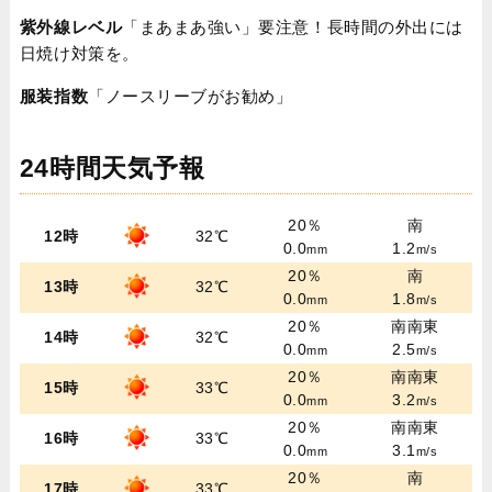
紫外線レベル
「まあまあ強い」要注意！長時間の外出には
日焼け対策を。
服装指数
「ノースリーブがお勧め」
24時間天気予報
20％
南
12時
32℃
0.0
1.2
mm
m/s
20％
南
13時
32℃
0.0
1.8
mm
m/s
20％
南南東
14時
32℃
0.0
2.5
mm
m/s
20％
南南東
15時
33℃
0.0
3.2
mm
m/s
20％
南南東
16時
33℃
0.0
3.1
mm
m/s
20％
南
17時
33℃