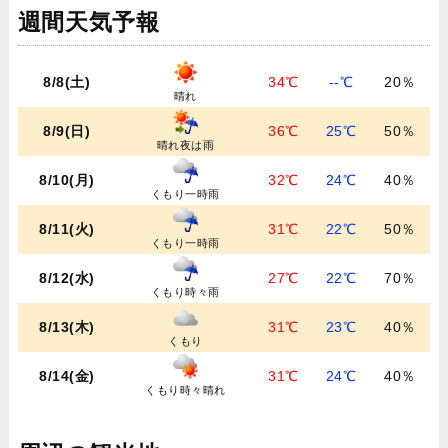
週間天気予報
8/8(土)
34℃
--℃
20％
晴れ
8/9(日)
36℃
25℃
50％
晴れ夜は雨
8/10(月)
32℃
24℃
40％
くもり一時雨
8/11(火)
31℃
22℃
50％
くもり一時雨
8/12(水)
27℃
22℃
70％
くもり時々雨
8/13(木)
31℃
23℃
40％
くもり
8/14(金)
31℃
24℃
40％
くもり時々晴れ