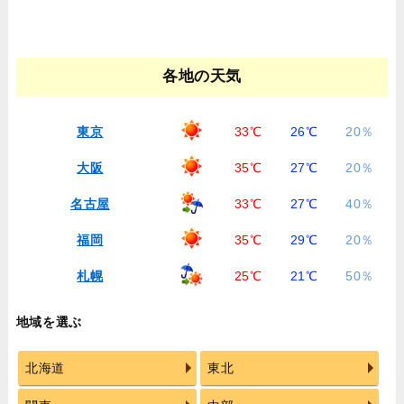
各地の天気
東京
33℃
26℃
20％
大阪
35℃
27℃
20％
名古屋
33℃
27℃
40％
福岡
35℃
29℃
20％
札幌
25℃
21℃
50％
地域を選ぶ
北海道
東北