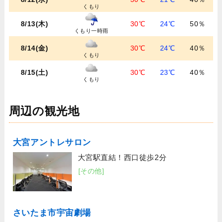
くもり
8/13(木)
30℃
24℃
50％
くもり一時雨
8/14(金)
30℃
24℃
40％
くもり
8/15(土)
30℃
23℃
40％
くもり
周辺の観光地
大宮アントレサロン
大宮駅直結！西口徒歩2分
[その他]
さいたま市宇宙劇場