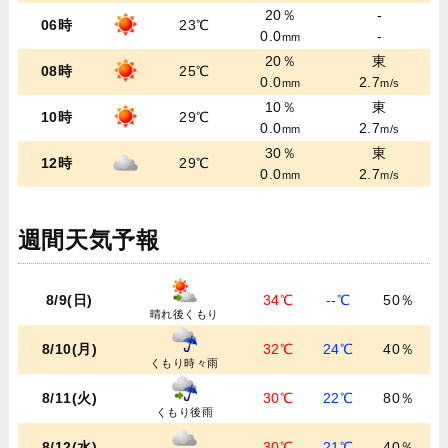
20％
-
06時
23℃
0.0
-
mm
20％
東
08時
25℃
0.0
2.7
mm
m/s
10％
東
10時
29℃
0.0
2.7
mm
m/s
30％
東
12時
29℃
0.0
2.7
mm
m/s
週間天気予報
8/9(日)
34℃
--℃
50％
晴れ後くもり
8/10(月)
32℃
24℃
40％
くもり時々雨
8/11(火)
30℃
22℃
80％
くもり後雨
8/12(水)
30℃
21℃
40％