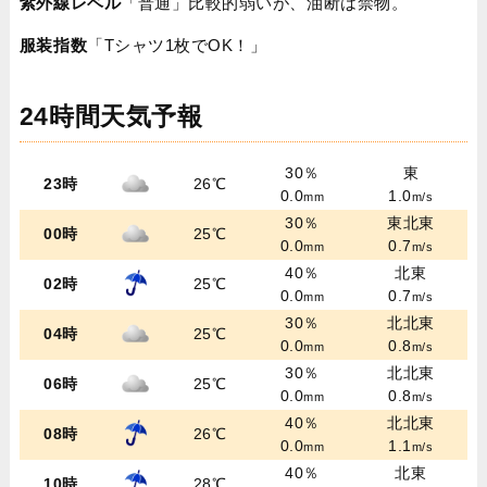
紫外線レベル
「普通」比較的弱いが、油断は禁物。
服装指数
「Tシャツ1枚でOK！」
24時間天気予報
30％
東
23時
26℃
0.0
1.0
mm
m/s
30％
東北東
00時
25℃
0.0
0.7
mm
m/s
40％
北東
02時
25℃
0.0
0.7
mm
m/s
30％
北北東
04時
25℃
0.0
0.8
mm
m/s
30％
北北東
06時
25℃
0.0
0.8
mm
m/s
40％
北北東
08時
26℃
0.0
1.1
mm
m/s
40％
北東
10時
28℃