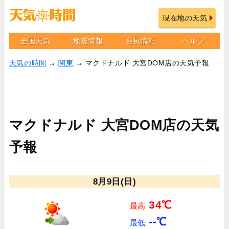
現在地の天気
全国天気
地震情報
台風情報
ヘルプ
天気の時間
→
関東
→ マクドナルド 大宮DOM店の天気予報
マクドナルド 大宮DOM店の天気
予報
8月9日(日)
34℃
最高
--℃
最低