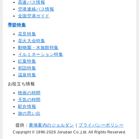
高速バス情報
空港連絡バス情報
全国空港ガイド
季節特集
花見特集
花火大会特集
動物園・水族館特集
イルミネーション特集
紅葉特集
初詣特集
温泉特集
お役立ち情報
映画の時間
天気の時間
駅弁情報
旅の思い出
提供：
乗換案内のジョルダン
｜
プライバシーポリシー
Copyright © 1996
-2026 Jorudan Co.,Ltd. All Rights Reserved.