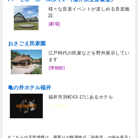
様々な音楽イベントが楽しめる音楽施
設
[劇場]
おさごえ民家園
江戸時代の民家などを野外展示してい
ます
[博物館]
亀の井ホテル福井
福井市渕町43-17にあるホテル
[宿泊施設]
※こちらの天気情報は、最寄りの観測地点「福井市」の値を表示し