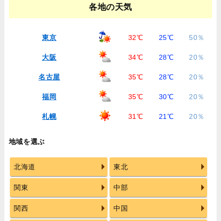
各地の天気
東京
32℃
25℃
50％
大阪
34℃
28℃
20％
名古屋
35℃
28℃
20％
福岡
35℃
30℃
20％
札幌
31℃
21℃
20％
地域を選ぶ
北海道
東北
関東
中部
関西
中国