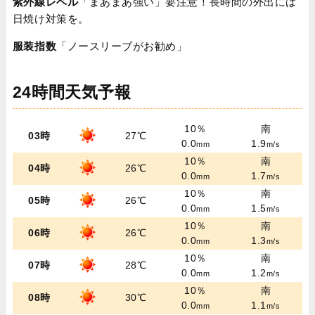
紫外線レベル
「まあまあ強い」要注意！長時間の外出には
日焼け対策を。
服装指数
「ノースリーブがお勧め」
24時間天気予報
10％
南
03時
27℃
0.0
1.9
mm
m/s
10％
南
04時
26℃
0.0
1.7
mm
m/s
10％
南
05時
26℃
0.0
1.5
mm
m/s
10％
南
06時
26℃
0.0
1.3
mm
m/s
10％
南
07時
28℃
0.0
1.2
mm
m/s
10％
南
08時
30℃
0.0
1.1
mm
m/s