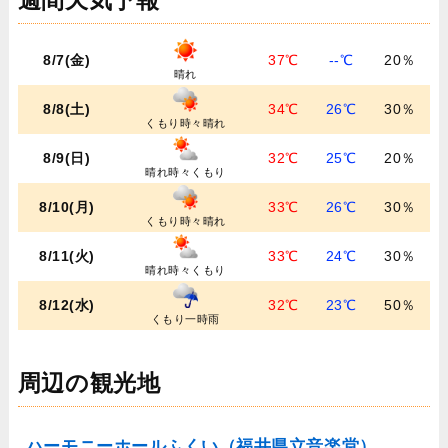
週間天気予報
8/7(金)
37℃
--℃
20％
晴れ
8/8(土)
34℃
26℃
30％
くもり時々晴れ
8/9(日)
32℃
25℃
20％
晴れ時々くもり
8/10(月)
33℃
26℃
30％
くもり時々晴れ
8/11(火)
33℃
24℃
30％
晴れ時々くもり
8/12(水)
32℃
23℃
50％
くもり一時雨
周辺の観光地
ハーモニーホールふくい（福井県立音楽堂）