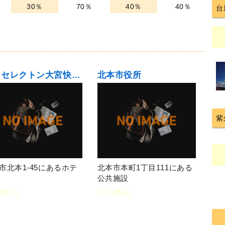
30％
70％
40％
40％
台
ザ・セレクトン大宮快速・北本駅前
北本市役所
紫
市北本1-45にあるホテ
北本市本町1丁目111にある
公共施設
泊施設]
[公共施設]