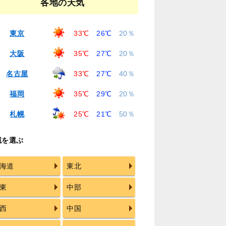
各地の天気
東京
33℃
26℃
20％
大阪
35℃
27℃
20％
名古屋
33℃
27℃
40％
福岡
35℃
29℃
20％
札幌
25℃
21℃
50％
域を選ぶ
海道
東北
東
中部
西
中国