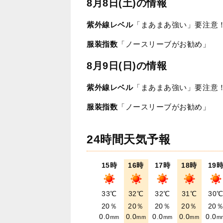
8月8日(土)の情報
紫外線レベル
「まあまあ強い」要注意
服装指数
「ノースリーブがお勧め」
8月9日(日)の情報
紫外線レベル
「まあまあ強い」要注意
服装指数
「ノースリーブがお勧め」
24時間天気予報
15時
16時
17時
18時
19
33℃
32℃
32℃
31℃
30
20％
20％
20％
20％
20
0.0
0.0
0.0
0.0
0.0
mm
mm
mm
mm
m