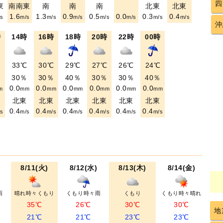
四
東
南南東
南
南
南
北東
北東
1.6
1.3
0.9
0.5
0.0
0.3
0.4
s
m/s
m/s
m/s
m/s
m/s
m/s
m/s
沖
時
14時
16時
18時
20時
22時
00時
℃
33℃
30℃
29℃
27℃
26℃
24℃
％
30％
30％
40％
30％
30％
40％
0.0
0.0
0.0
0.0
0.0
0.0
m
mm
mm
mm
mm
mm
mm
東
北東
北東
北東
北東
北東
北東
0.4
0.4
0.4
0.4
0.4
0.4
s
m/s
m/s
m/s
m/s
m/s
m/s
8/11(火)
8/12(水)
8/13(木)
8/14(金)
雨
晴れ時々くもり
くもり時々雨
くもり
くもり時々晴れ
35℃
26℃
30℃
30℃
地
21℃
21℃
23℃
23℃