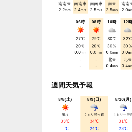
南南東
南南東
南南東
南東
南南
2.2
2.4
2.5
2.5
2.0
m/s
m/s
m/s
m/s
m/
06時
08時
10時
12
27℃
29℃
30℃
32
20％
20％
30％
30
0.0
0.0
0.0
0.0
mm
mm
mm
m
-
-
北東
北
-
-
0.4
0.4
m/s
m/
週間天気予報
8/8(土)
8/9(日)
8/10(月)
晴れ
くもり時々雨
くもり一時
33℃
34℃
31℃
--℃
24℃
23℃