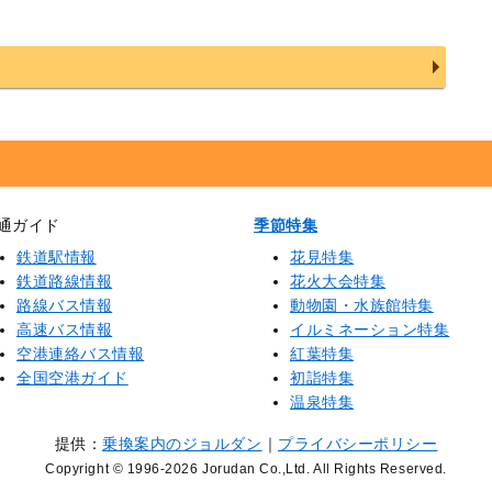
通ガイド
季節特集
鉄道駅情報
花見特集
鉄道路線情報
花火大会特集
路線バス情報
動物園・水族館特集
高速バス情報
イルミネーション特集
空港連絡バス情報
紅葉特集
全国空港ガイド
初詣特集
温泉特集
提供：
乗換案内のジョルダン
｜
プライバシーポリシー
Copyright © 1996
-2026 Jorudan Co.,Ltd. All Rights Reserved.