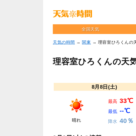
全国天気
天気の時間
→
関東
→ 理容室ひろくんの
理容室ひろくんの天
8月8日(土)
33℃
最高
--℃
最低
40％
晴れ
降水