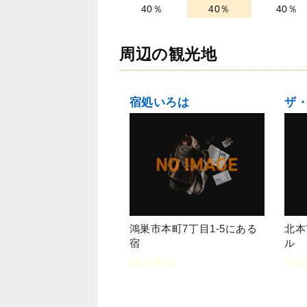
40％
40％
40％
周辺の観光地
宿処いろは
鴻巣市本町7丁目1-5にある
北本
宿
ル
[宿泊施設]
[宿