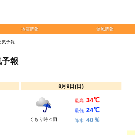
地震情報
台風情報
天気予報
気予報
8月9日(日)
34℃
最高
24℃
最低
40％
くもり時々雨
降水