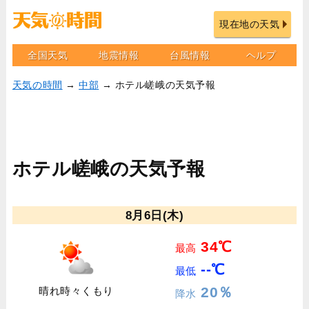
現在地の天気
全国天気
地震情報
台風情報
ヘルプ
天気の時間
→
中部
→ ホテル嵯峨の天気予報
ホテル嵯峨の天気予報
8月6日(木)
34℃
最高
--℃
最低
20％
晴れ時々くもり
降水