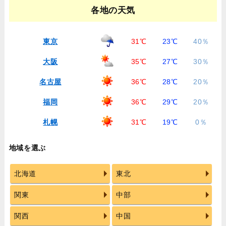
各地の天気
東京
31℃
23℃
40％
大阪
35℃
27℃
30％
名古屋
36℃
28℃
20％
福岡
36℃
29℃
20％
札幌
31℃
19℃
0％
地域を選ぶ
北海道
東北
関東
中部
関西
中国