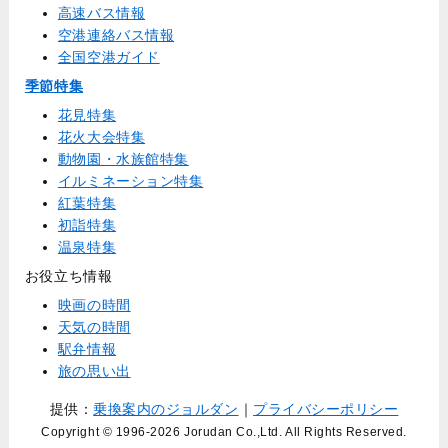
高速バス情報
空港連絡バス情報
全国空港ガイド
季節特集
花見特集
花火大会特集
動物園・水族館特集
イルミネーション特集
紅葉特集
初詣特集
温泉特集
お役立ち情報
映画の時間
天気の時間
駅弁情報
旅の思い出
提供：
乗換案内のジョルダン
｜
プライバシーポリシー
Copyright © 1996
-2026 Jorudan Co.,Ltd. All Rights Reserved.