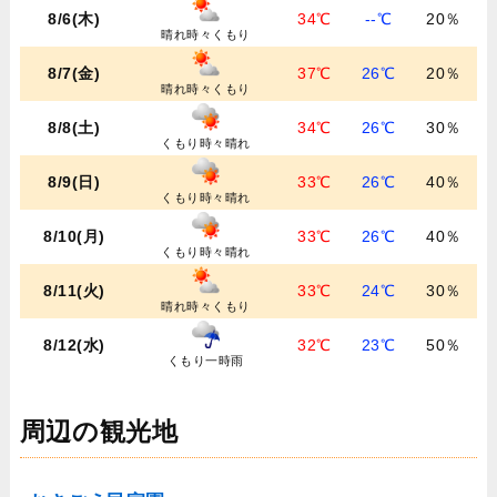
8/6(木)
34℃
--℃
20％
晴れ時々くもり
8/7(金)
37℃
26℃
20％
晴れ時々くもり
8/8(土)
34℃
26℃
30％
くもり時々晴れ
8/9(日)
33℃
26℃
40％
くもり時々晴れ
8/10(月)
33℃
26℃
40％
くもり時々晴れ
8/11(火)
33℃
24℃
30％
晴れ時々くもり
8/12(水)
32℃
23℃
50％
くもり一時雨
周辺の観光地