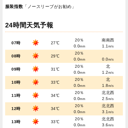
服装指数
「ノースリーブがお勧め」
24時間天気予報
20％
南南西
07時
27℃
0.0
1.1
mm
m/s
20％
08時
29℃
0.0
0.0
mm
m/s
20％
北
09時
31℃
0.0
1.2
mm
m/s
20％
北
10時
33℃
0.0
1.8
mm
m/s
20％
北北西
11時
34℃
0.0
2.5
mm
m/s
20％
北北西
12時
34℃
0.0
3.1
mm
m/s
20％
北北西
13時
33℃
0.0
3.6
mm
m/s