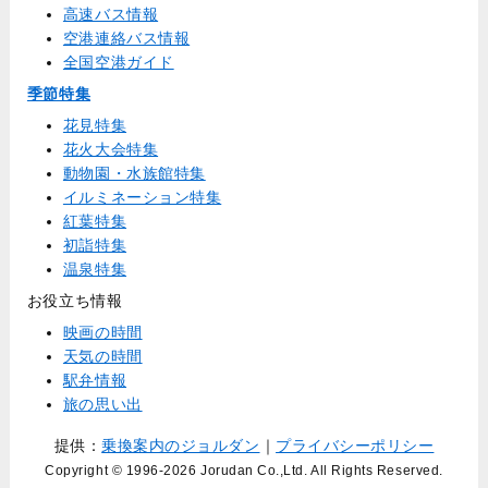
高速バス情報
空港連絡バス情報
全国空港ガイド
季節特集
花見特集
花火大会特集
動物園・水族館特集
イルミネーション特集
紅葉特集
初詣特集
温泉特集
お役立ち情報
映画の時間
天気の時間
駅弁情報
旅の思い出
提供：
乗換案内のジョルダン
｜
プライバシーポリシー
Copyright © 1996
-2026 Jorudan Co.,Ltd. All Rights Reserved.