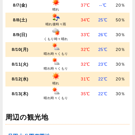
8/7(金)
37℃
--℃
20％
晴れ
8/8(土)
34℃
25℃
50％
晴れ後時々雨
8/9(日)
33℃
26℃
30％
くもり時々晴れ
8/10(月)
32℃
25℃
20％
晴れ時々くもり
8/11(火)
32℃
23℃
30％
晴れ時々くもり
8/12(水)
31℃
22℃
20％
晴れ
8/13(木)
35℃
22℃
30％
晴れ時々くもり
周辺の観光地