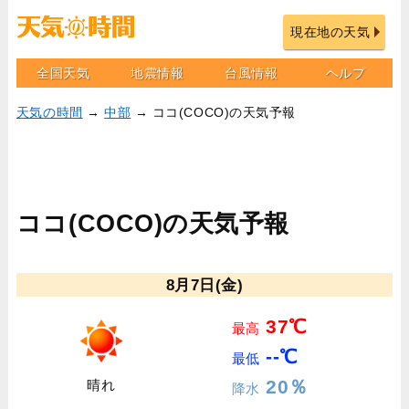
現在地の天気
全国天気
地震情報
台風情報
ヘルプ
天気の時間
→
中部
→ ココ(COCO)の天気予報
ココ(COCO)の天気予報
8月7日(金)
37℃
最高
--℃
最低
20％
晴れ
降水