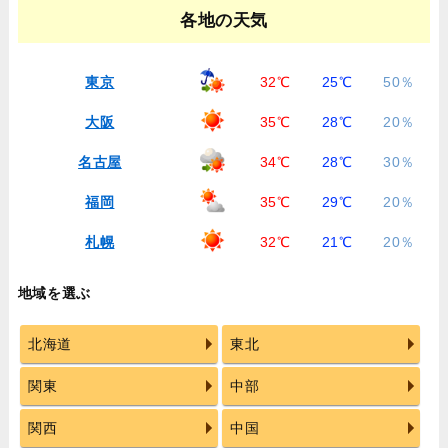
各地の天気
東京
32℃
25℃
50％
大阪
35℃
28℃
20％
名古屋
34℃
28℃
30％
福岡
35℃
29℃
20％
札幌
32℃
21℃
20％
地域を選ぶ
北海道
東北
関東
中部
関西
中国