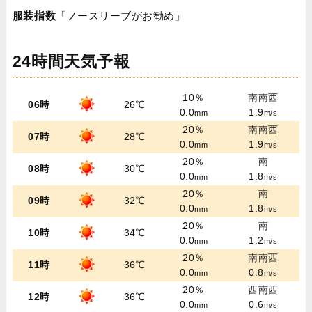
服装指数
「ノースリーブがお勧め」
24時間天気予報
10％
南南西
06時
26℃
0.0
1.9
mm
m/s
20％
南南西
07時
28℃
0.0
1.9
mm
m/s
20％
南
08時
30℃
0.0
1.8
mm
m/s
20％
南
09時
32℃
0.0
1.8
mm
m/s
20％
南
10時
34℃
0.0
1.2
mm
m/s
20％
南南西
11時
36℃
0.0
0.8
mm
m/s
20％
西南西
12時
36℃
0.0
0.6
mm
m/s