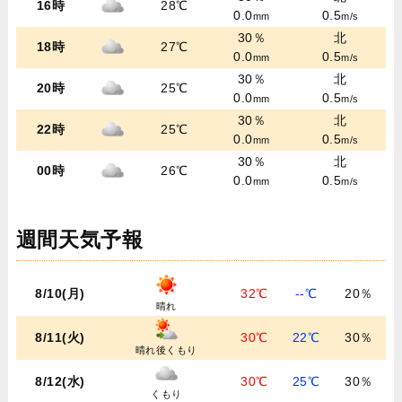
16時
28℃
0.0
0.5
mm
m/s
30％
北
18時
27℃
0.0
0.5
mm
m/s
30％
北
20時
25℃
0.0
0.5
mm
m/s
30％
北
22時
25℃
0.0
0.5
mm
m/s
30％
北
00時
26℃
0.0
0.5
mm
m/s
週間天気予報
8/10(月)
32℃
--℃
20％
晴れ
8/11(火)
30℃
22℃
30％
晴れ後くもり
8/12(水)
30℃
25℃
30％
くもり