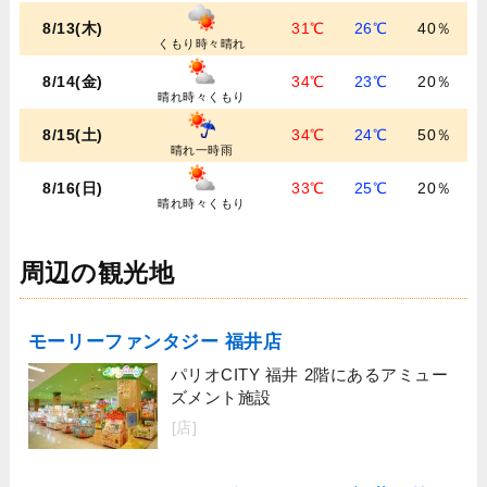
8/13(木)
31℃
26℃
40％
くもり時々晴れ
8/14(金)
34℃
23℃
20％
晴れ時々くもり
8/15(土)
34℃
24℃
50％
晴れ一時雨
8/16(日)
33℃
25℃
20％
晴れ時々くもり
周辺の観光地
モーリーファンタジー 福井店
パリオCITY 福井 2階にあるアミュー
ズメント施設
[店]