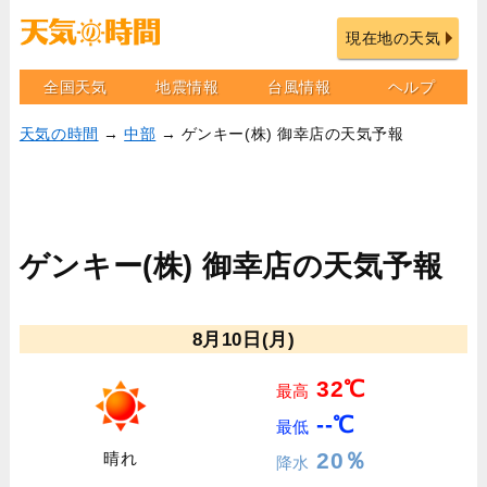
現在地の天気
全国天気
地震情報
台風情報
ヘルプ
天気の時間
→
中部
→ ゲンキー(株) 御幸店の天気予報
ゲンキー(株) 御幸店の天気予報
8月10日(月)
32℃
最高
--℃
最低
20％
晴れ
降水