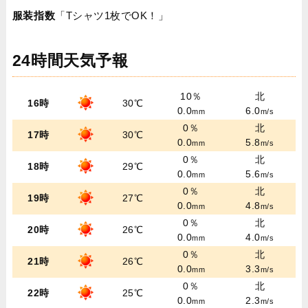
服装指数
「Tシャツ1枚でOK！」
24時間天気予報
10％
北
16時
30℃
0.0
6.0
mm
m/s
0％
北
17時
30℃
0.0
5.8
mm
m/s
0％
北
18時
29℃
0.0
5.6
mm
m/s
0％
北
19時
27℃
0.0
4.8
mm
m/s
0％
北
20時
26℃
0.0
4.0
mm
m/s
0％
北
21時
26℃
0.0
3.3
mm
m/s
0％
北
22時
25℃
0.0
2.3
mm
m/s