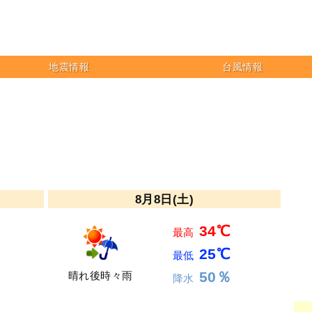
地震情報
台風情報
8月8日(土)
34℃
最高
25℃
最低
50％
晴れ後時々雨
降水