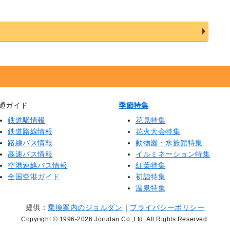
通ガイド
季節特集
鉄道駅情報
花見特集
鉄道路線情報
花火大会特集
路線バス情報
動物園・水族館特集
高速バス情報
イルミネーション特集
空港連絡バス情報
紅葉特集
全国空港ガイド
初詣特集
温泉特集
提供：
乗換案内のジョルダン
｜
プライバシーポリシー
Copyright © 1996
-2026 Jorudan Co.,Ltd. All Rights Reserved.