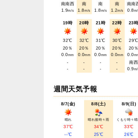
南南西
南
南
南
南南
1.9
1.8
1.8
1.2
0.8
m/s
m/s
m/s
m/s
m/
19時
20時
21時
22時
23
32℃
32℃
31℃
30℃
29
20％
20％
20％
20％
20
0.0
0.0
0.0
0.0
0.0
mm
mm
mm
mm
m
-
-
-
-
南
-
-
-
-
0.9
m/
週間天気予報
8/7(金)
8/8(土)
8/9(日)
晴れ
晴れ後時々雨
くもり時々晴
37℃
34℃
33℃
--℃
25℃
26℃