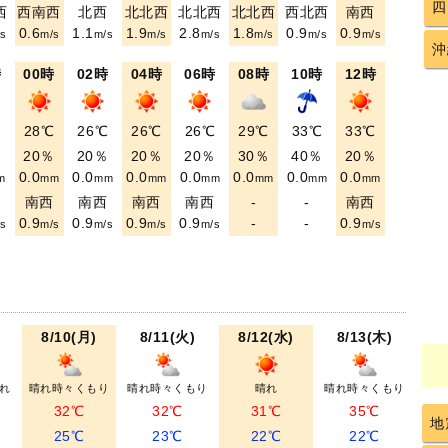
四
西
西南西
北西
北北西
北北西
北北西
西北西
南西
0.6
1.1
1.9
2.8
1.8
0.9
0.9
s
m/s
m/s
m/s
m/s
m/s
m/s
m/s
沖
時
00時
02時
04時
06時
08時
10時
12時
℃
28℃
26℃
26℃
26℃
29℃
33℃
33℃
％
20％
20％
20％
20％
30％
40％
20％
0.0
0.0
0.0
0.0
0.0
0.0
0.0
m
mm
mm
mm
mm
mm
mm
mm
西
南西
南西
南西
南西
-
-
南西
0.9
0.9
0.9
0.9
-
-
0.9
s
m/s
m/s
m/s
m/s
m/s
8/10(月)
8/11(火)
8/12(水)
8/13(木)
れ
晴れ時々くもり
晴れ時々くもり
晴れ
晴れ時々くもり
32℃
32℃
31℃
35℃
地
25℃
23℃
22℃
22℃