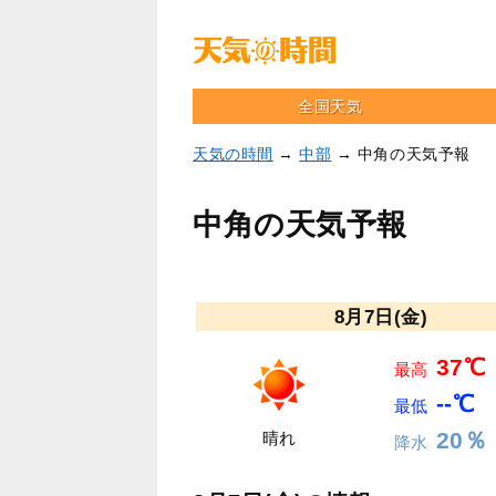
全国天気
天気の時間
→
中部
→ 中角の天気予報
中角の天気予報
8月7日(金)
37℃
最高
--℃
最低
20％
晴れ
降水