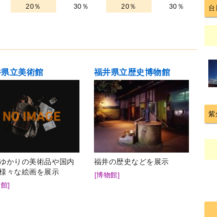
20％
30％
20％
30％
台
井県立美術館
福井県立歴史博物館
紫
ゆかりの美術品や国内
福井の歴史などを展示
様々な絵画を展示
[博物館]
館]