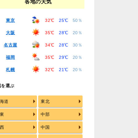
各地の天気
東京
32℃
25℃
50％
大阪
35℃
28℃
20％
名古屋
34℃
28℃
30％
福岡
35℃
29℃
20％
札幌
32℃
21℃
20％
域を選ぶ
海道
東北
東
中部
西
中国