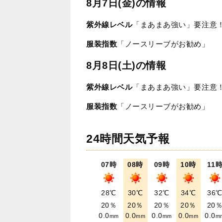
8月7日(金)の情報
紫外線レベル
「まあまあ強い」要注意
服装指数
「ノースリーブがお勧め」
8月8日(土)の情報
紫外線レベル
「まあまあ強い」要注意
服装指数
「ノースリーブがお勧め」
24時間天気予報
07時
08時
09時
10時
11
28℃
30℃
32℃
34℃
36
20％
20％
20％
20％
20
0.0
0.0
0.0
0.0
0.0
mm
mm
mm
mm
m