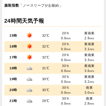
服装指数
「ノースリーブがお勧め」
24時間天気予報
20％
東南東
15時
32℃
0.0
2.9
mm
m/s
20％
東南東
16時
32℃
0.0
3.1
mm
m/s
20％
東南東
17時
32℃
0.0
3.3
mm
m/s
30％
東南東
18時
31℃
0.0
3.6
mm
m/s
30％
東南東
19時
30℃
0.0
3.2
mm
m/s
30％
南東
20時
30℃
0.0
3.0
mm
m/s
30％
南東
21時
29℃
0.0
2.8
mm
m/s