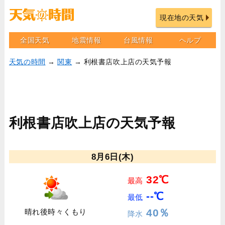
現在地の天気
全国天気
地震情報
台風情報
ヘルプ
天気の時間
→
関東
→ 利根書店吹上店の天気予報
利根書店吹上店の天気予報
8月6日(木)
32℃
最高
--℃
最低
40％
晴れ後時々くもり
降水