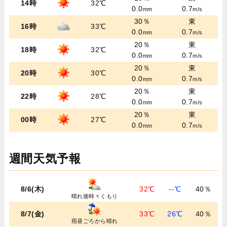
14時
32℃
0.0
0.7
mm
m/s
30％
東
16時
33℃
0.0
0.7
mm
m/s
20％
東
18時
32℃
0.0
0.7
mm
m/s
20％
東
20時
30℃
0.0
0.7
mm
m/s
20％
東
22時
28℃
0.0
0.7
mm
m/s
20％
東
00時
27℃
0.0
0.7
mm
m/s
週間天気予報
8/6(木)
32℃
--℃
40％
晴れ後時々くもり
8/7(金)
33℃
26℃
40％
雨昼ごろから晴れ