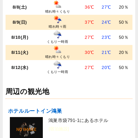
8/8(土)
36℃
27℃
20％
晴れ時々くもり
8/9(日)
37℃
24℃
50％
晴れ時々雨
8/10(月)
27℃
23℃
50％
くもり一時雨
8/11(火)
30℃
21℃
20％
晴れ時々くもり
8/12(水)
27℃
20℃
50％
くもり一時雨
周辺の観光地
ホテルルートイン鴻巣
鴻巣市袋791-1にあるホテル
[宿泊施設]