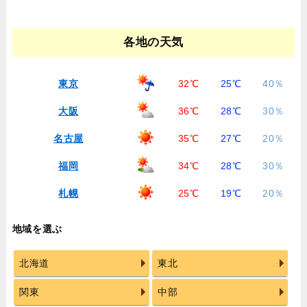
各地の天気
東京
32℃
25℃
40％
大阪
36℃
28℃
30％
名古屋
35℃
27℃
20％
福岡
34℃
28℃
30％
札幌
25℃
19℃
20％
地域を選ぶ
北海道
東北
関東
中部