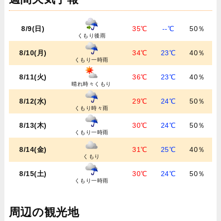
8/9(日)
35℃
--℃
50％
くもり後雨
8/10(月)
34℃
23℃
40％
くもり一時雨
8/11(火)
36℃
23℃
40％
晴れ時々くもり
8/12(水)
29℃
24℃
50％
くもり時々雨
8/13(木)
30℃
24℃
50％
くもり一時雨
8/14(金)
31℃
25℃
40％
くもり
8/15(土)
30℃
24℃
50％
くもり一時雨
周辺の観光地