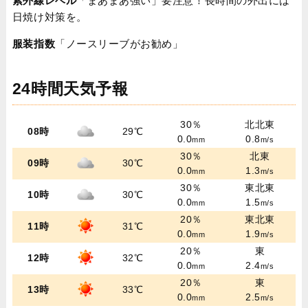
紫外線レベル
「まあまあ強い」要注意！長時間の外出には
日焼け対策を。
服装指数
「ノースリーブがお勧め」
24時間天気予報
30％
北北東
08時
29℃
0.0
0.8
mm
m/s
30％
北東
09時
30℃
0.0
1.3
mm
m/s
30％
東北東
10時
30℃
0.0
1.5
mm
m/s
20％
東北東
11時
31℃
0.0
1.9
mm
m/s
20％
東
12時
32℃
0.0
2.4
mm
m/s
20％
東
13時
33℃
0.0
2.5
mm
m/s