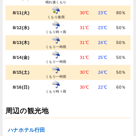
晴れ後くもり
8/11(火)
30℃
23℃
80％
くもり後雨
8/12(水)
31℃
23℃
50％
くもり時々雨
8/13(木)
31℃
24℃
50％
くもり一時雨
8/14(金)
31℃
25℃
50％
くもり一時雨
8/15(土)
30℃
24℃
50％
くもり一時雨
8/16(日)
30℃
22℃
60％
くもり時々雨
周辺の観光地
ハナホテル行田