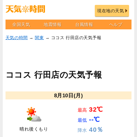
現在地の天気
全国天気
地震情報
台風情報
ヘルプ
天気の時間
→
関東
→ ココス 行田店の天気予報
ココス 行田店の天気予報
8月10日(月)
32℃
最高
--℃
最低
40％
晴れ後くもり
降水