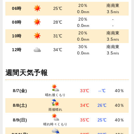
20％
南南東
06時
25℃
0.0
3.5
mm
m/s
20％
-
08時
28℃
0.0
-
mm
20％
南南東
10時
31℃
0.0
3.5
mm
m/s
30％
南南東
12時
34℃
0.0
3.5
mm
m/s
週間天気予報
8/7(金)
33℃
--℃
40％
晴れ後くもり
8/8(土)
34℃
26℃
40％
雨後晴れ
8/9(日)
35℃
25℃
40％
晴れ時々くもり