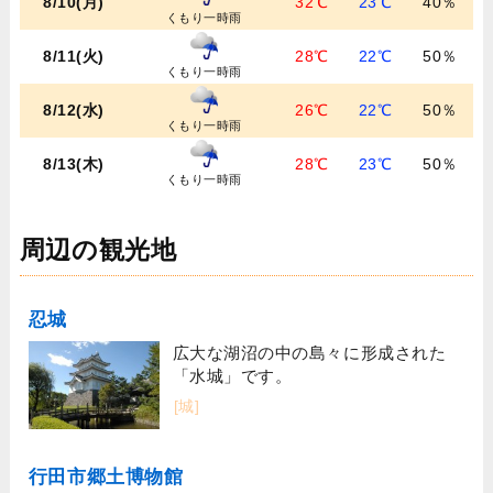
8/10(月)
32℃
23℃
40％
くもり一時雨
8/11(火)
28℃
22℃
50％
くもり一時雨
8/12(水)
26℃
22℃
50％
くもり一時雨
8/13(木)
28℃
23℃
50％
くもり一時雨
周辺の観光地
忍城
広大な湖沼の中の島々に形成された
「水城」です。
[城]
行田市郷土博物館