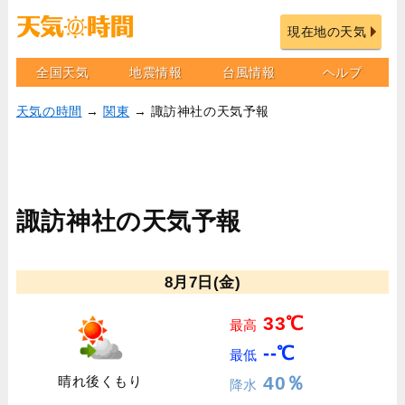
現在地の天気
全国天気
地震情報
台風情報
ヘルプ
天気の時間
→
関東
→ 諏訪神社の天気予報
諏訪神社の天気予報
8月7日(金)
33℃
最高
--℃
最低
40％
晴れ後くもり
降水