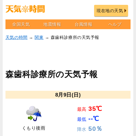
現在地の天気
全国天気
地震情報
台風情報
ヘルプ
天気の時間
→
関東
→ 森歯科診療所の天気予報
森歯科診療所の天気予報
8月9日(日)
35℃
最高
--℃
最低
50％
くもり後雨
降水