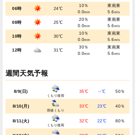
10％
東南東
06時
24℃
0.0
5.6
mm
m/s
20％
東南東
08時
25℃
0.0
5.6
mm
m/s
10％
東南東
10時
30℃
0.0
5.6
mm
m/s
30％
東南東
12時
31℃
0.0
5.6
mm
m/s
週間天気予報
8/9(日)
35℃
--℃
50％
くもり後雨
8/10(月)
33℃
23℃
40％
雨後くもり
8/11(火)
32℃
22℃
80％
くもり後雨