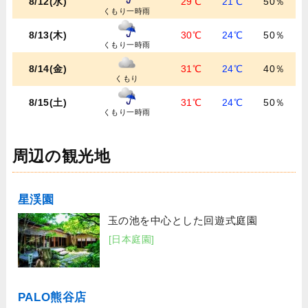
8/12(水)
29℃
21℃
50％
くもり一時雨
8/13(木)
30℃
24℃
50％
くもり一時雨
8/14(金)
31℃
24℃
40％
くもり
8/15(土)
31℃
24℃
50％
くもり一時雨
周辺の観光地
星渓園
玉の池を中心とした回遊式庭園
[日本庭園]
PALO熊谷店