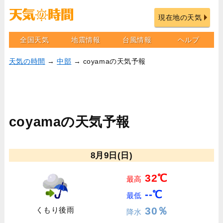
現在地の天気
全国天気
地震情報
台風情報
ヘルプ
天気の時間
→
中部
→ coyamaの天気予報
coyamaの天気予報
8月9日(日)
32℃
最高
--℃
最低
30％
くもり後雨
降水