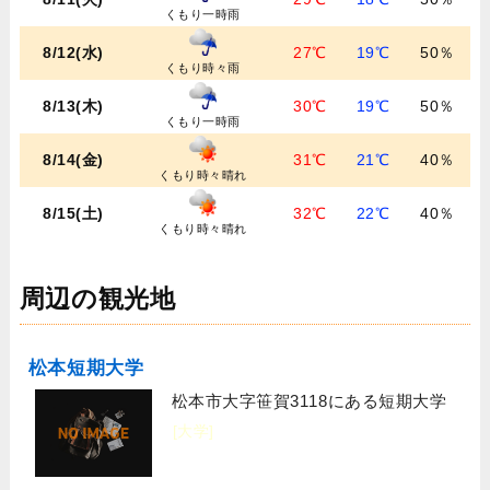
くもり一時雨
8/12(水)
27℃
19℃
50％
くもり時々雨
8/13(木)
30℃
19℃
50％
くもり一時雨
8/14(金)
31℃
21℃
40％
くもり時々晴れ
8/15(土)
32℃
22℃
40％
くもり時々晴れ
周辺の観光地
松本短期大学
松本市大字笹賀3118にある短期大学
[大学]