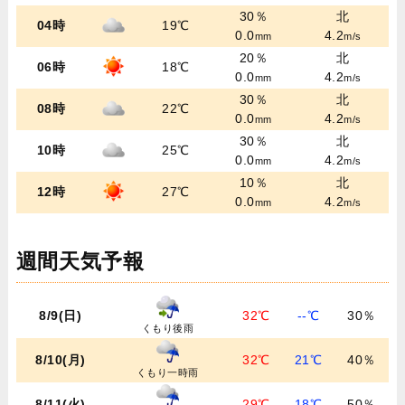
30％
北
04時
19℃
0.0
4.2
mm
m/s
20％
北
06時
18℃
0.0
4.2
mm
m/s
30％
北
08時
22℃
0.0
4.2
mm
m/s
30％
北
10時
25℃
0.0
4.2
mm
m/s
10％
北
12時
27℃
0.0
4.2
mm
m/s
週間天気予報
8/9(日)
32℃
--℃
30％
くもり後雨
8/10(月)
32℃
21℃
40％
くもり一時雨
8/11(火)
29℃
18℃
50％