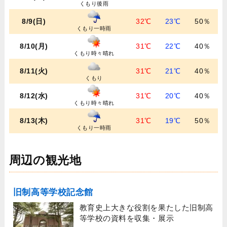
くもり後雨
8/9(日)
32℃
23℃
50％
くもり一時雨
8/10(月)
31℃
22℃
40％
くもり時々晴れ
8/11(火)
31℃
21℃
40％
くもり
8/12(水)
31℃
20℃
40％
くもり時々晴れ
8/13(木)
31℃
19℃
50％
くもり一時雨
周辺の観光地
旧制高等学校記念館
教育史上大きな役割を果たした旧制高
等学校の資料を収集・展示