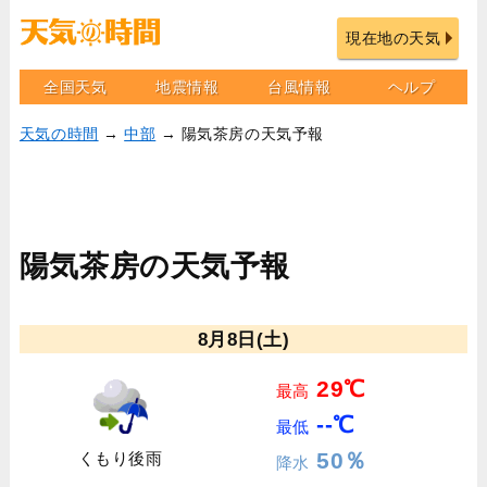
現在地の天気
全国天気
地震情報
台風情報
ヘルプ
天気の時間
→
中部
→ 陽気茶房の天気予報
陽気茶房の天気予報
8月8日(土)
29℃
最高
--℃
最低
50％
くもり後雨
降水