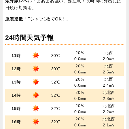
紫外線レベル
「まあまあ強い」要注意！長時間の外出には
日焼け対策を。
服装指数
「Tシャツ1枚でOK！」
24時間天気予報
20％
北西
11時
30℃
0.0
2.0
mm
m/s
20％
北西
12時
30℃
0.0
2.5
mm
m/s
20％
北西
13時
32℃
0.0
2.4
mm
m/s
20％
北北西
14時
32℃
0.0
2.3
mm
m/s
20％
北北西
15時
32℃
0.0
2.2
mm
m/s
20％
北北西
16時
32℃
0.0
2.1
mm
m/s