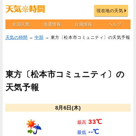
現在地の天気
全国天気
地震情報
台風情報
ヘルプ
天気の時間
→
中部
→ 東方〔松本市コミュニティ〕の天気予報
東方〔松本市コミュニティ〕の
天気予報
8月6日(木)
33℃
最高
--℃
最低