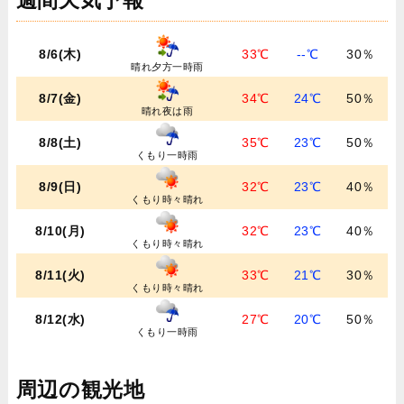
週間天気予報
8/6(木)
33℃
--℃
30％
晴れ夕方一時雨
8/7(金)
34℃
24℃
50％
晴れ夜は雨
8/8(土)
35℃
23℃
50％
くもり一時雨
8/9(日)
32℃
23℃
40％
くもり時々晴れ
8/10(月)
32℃
23℃
40％
くもり時々晴れ
8/11(火)
33℃
21℃
30％
くもり時々晴れ
8/12(水)
27℃
20℃
50％
くもり一時雨
周辺の観光地