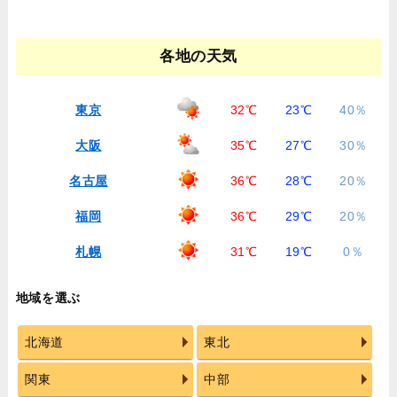
各地の天気
東京
32℃
23℃
40％
大阪
35℃
27℃
30％
名古屋
36℃
28℃
20％
福岡
36℃
29℃
20％
札幌
31℃
19℃
0％
地域を選ぶ
北海道
東北
関東
中部