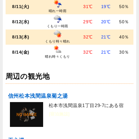
8/11(火)
31℃
19℃
50％
晴れ一時雨
8/12(水)
29℃
20℃
50％
くもり一時雨
8/13(木)
32℃
21℃
40％
くもり時々晴れ
8/14(金)
32℃
21℃
30％
晴れ時々くもり
周辺の観光地
信州松本浅間温泉菊之湯
松本市浅間温泉1丁目29-7にある宿
[宿泊施設]