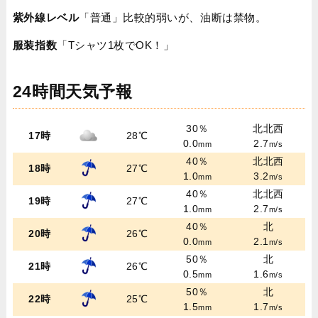
紫外線レベル
「普通」比較的弱いが、油断は禁物。
服装指数
「Tシャツ1枚でOK！」
24時間天気予報
30％
北北西
17時
28℃
0.0
2.7
mm
m/s
40％
北北西
18時
27℃
1.0
3.2
mm
m/s
40％
北北西
19時
27℃
1.0
2.7
mm
m/s
40％
北
20時
26℃
0.0
2.1
mm
m/s
50％
北
21時
26℃
0.5
1.6
mm
m/s
50％
北
22時
25℃
1.5
1.7
mm
m/s