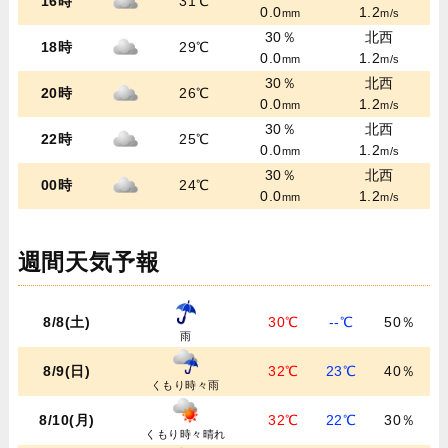
16時
31℃
0.0
1.2
mm
m/s
30％
北西
18時
29℃
0.0
1.2
mm
m/s
30％
北西
20時
26℃
0.0
1.2
mm
m/s
30％
北西
22時
25℃
0.0
1.2
mm
m/s
30％
北西
00時
24℃
0.0
1.2
mm
m/s
週間天気予報
8/8(土)
30℃
--℃
50％
雨
8/9(日)
32℃
23℃
40％
くもり時々雨
8/10(月)
32℃
22℃
30％
くもり時々晴れ