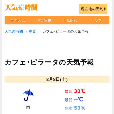
現在地の天気
全国天気
地震情報
台風情報
ヘルプ
天気の時間
→
中部
→ カフェ･ピラータの天気予報
カフェ･ピラータの天気予報
8月8日(土)
30℃
最高
--℃
最低
50％
雨
降水