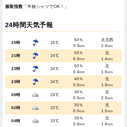
服装指数
「半袖シャツでOK！」
24時間天気予報
60％
北北西
20時
25℃
3.9
2.0
mm
m/s
50％
北
21時
24℃
6.0
1.4
mm
m/s
50％
北
22時
24℃
0.4
1.6
mm
m/s
40％
北
23時
24℃
0.0
1.8
mm
m/s
30％
北
00時
24℃
0.0
2.0
mm
m/s
30％
北
02時
23℃
0.0
1.5
mm
m/s
30％
北
04時
23℃
0.0
1.4
mm
m/s