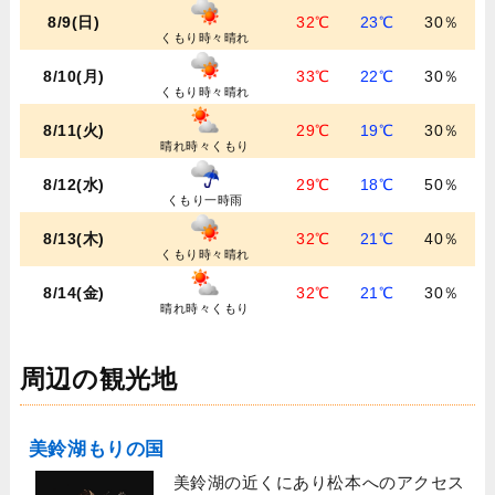
8/9(日)
32℃
23℃
30％
くもり時々晴れ
8/10(月)
33℃
22℃
30％
くもり時々晴れ
8/11(火)
29℃
19℃
30％
晴れ時々くもり
8/12(水)
29℃
18℃
50％
くもり一時雨
8/13(木)
32℃
21℃
40％
くもり時々晴れ
8/14(金)
32℃
21℃
30％
晴れ時々くもり
周辺の観光地
美鈴湖もりの国
美鈴湖の近くにあり松本へのアクセス