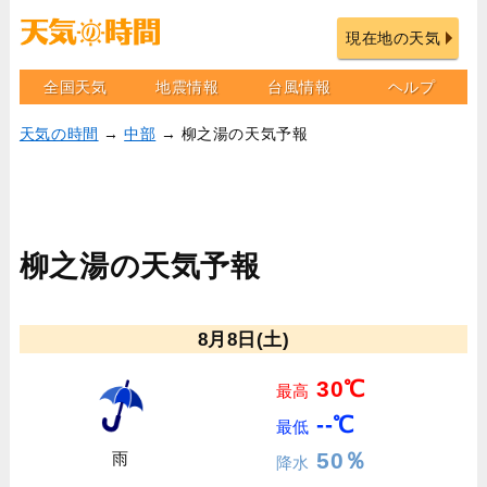
現在地の天気
全国天気
地震情報
台風情報
ヘルプ
天気の時間
→
中部
→ 柳之湯の天気予報
柳之湯の天気予報
8月8日(土)
30℃
最高
--℃
最低
50％
雨
降水