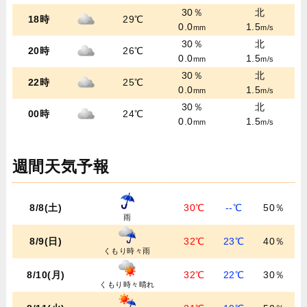
30％
北
18時
29℃
0.0
1.5
mm
m/s
30％
北
20時
26℃
0.0
1.5
mm
m/s
30％
北
22時
25℃
0.0
1.5
mm
m/s
30％
北
00時
24℃
0.0
1.5
mm
m/s
週間天気予報
8/8(土)
30℃
--℃
50％
雨
8/9(日)
32℃
23℃
40％
くもり時々雨
8/10(月)
32℃
22℃
30％
くもり時々晴れ