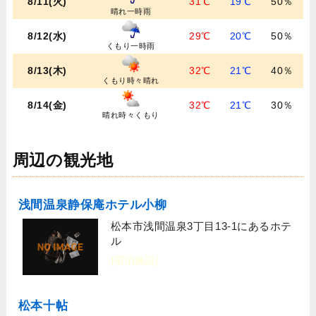
8/11(火)
31℃
19℃
50％
晴れ一時雨
8/12(水)
29℃
20℃
50％
くもり一時雨
8/13(木)
32℃
21℃
40％
くもり時々晴れ
8/14(金)
32℃
21℃
30％
晴れ時々くもり
周辺の観光地
浅間温泉静保庵ホテル小柳
松本市浅間温泉3丁目13-1にあるホテ
ル
[宿泊施設]
松本十帖