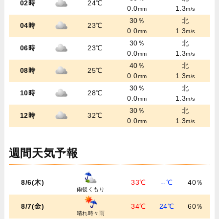
02時
24℃
0.0
1.3
mm
m/s
30％
北
04時
23℃
0.0
1.3
mm
m/s
30％
北
06時
23℃
0.0
1.3
mm
m/s
40％
北
08時
25℃
0.0
1.3
mm
m/s
30％
北
10時
28℃
0.0
1.3
mm
m/s
30％
北
12時
32℃
0.0
1.3
mm
m/s
週間天気予報
8/6(木)
33℃
--℃
40％
雨後くもり
8/7(金)
34℃
24℃
60％
晴れ時々雨