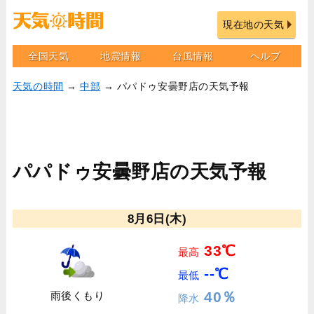
現在地の天気
全国天気
地震情報
台風情報
ヘルプ
天気の時間
→
中部
→ パパドゥ安曇野店の天気予報
パパドゥ安曇野店の天気予報
8月6日(木)
33℃
最高
--℃
最低
40％
雨後くもり
降水