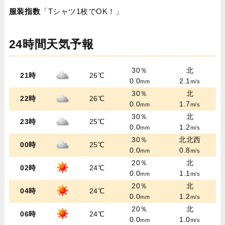
服装指数
「Tシャツ1枚でOK！」
24時間天気予報
30％
北
21時
26℃
0.0
2.1
mm
m/s
30％
北
22時
26℃
0.0
1.7
mm
m/s
30％
北
23時
25℃
0.0
1.2
mm
m/s
30％
北北西
00時
25℃
0.0
0.8
mm
m/s
20％
北
02時
24℃
0.0
1.1
mm
m/s
20％
北
04時
24℃
0.0
1.2
mm
m/s
20％
北
06時
24℃
0.0
1.0
mm
m/s