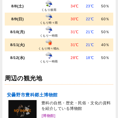
8/8(土)
34℃
23℃
50％
くもり後雨
8/9(日)
30℃
22℃
60％
くもり時々雨
8/10(月)
31℃
21℃
50％
くもり一時雨
8/11(火)
31℃
21℃
40％
くもり時々晴れ
8/12(水)
28℃
18℃
50％
くもり一時雨
周辺の観光地
安曇野市豊科郷土博物館
豊科の自然・歴史・民俗・文化の資料
を紹介している博物館
[博物館]