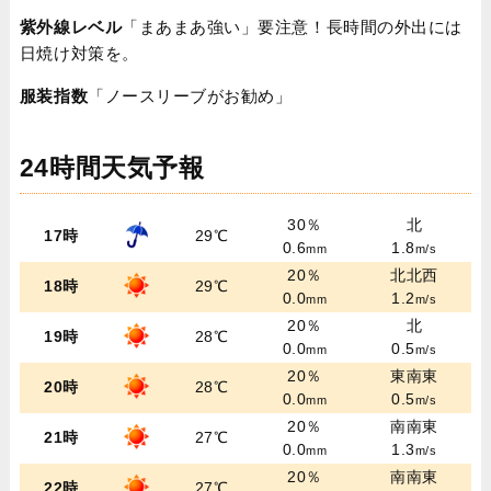
紫外線レベル
「まあまあ強い」要注意！長時間の外出には
日焼け対策を。
服装指数
「ノースリーブがお勧め」
24時間天気予報
30％
北
17時
29℃
0.6
1.8
mm
m/s
20％
北北西
18時
29℃
0.0
1.2
mm
m/s
20％
北
19時
28℃
0.0
0.5
mm
m/s
20％
東南東
20時
28℃
0.0
0.5
mm
m/s
20％
南南東
21時
27℃
0.0
1.3
mm
m/s
20％
南南東
22時
27℃