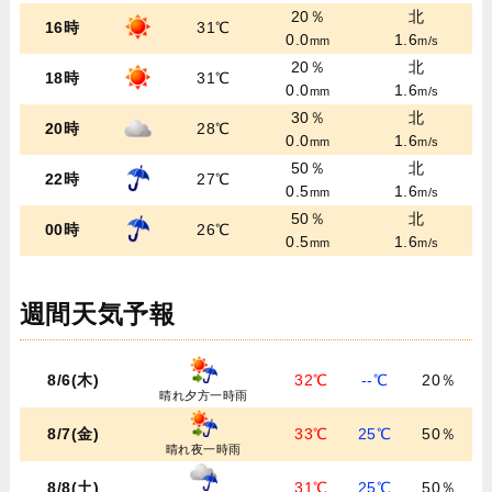
20％
北
16時
31℃
0.0
1.6
mm
m/s
20％
北
18時
31℃
0.0
1.6
mm
m/s
30％
北
20時
28℃
0.0
1.6
mm
m/s
50％
北
22時
27℃
0.5
1.6
mm
m/s
50％
北
00時
26℃
0.5
1.6
mm
m/s
週間天気予報
8/6(木)
32℃
--℃
20％
晴れ夕方一時雨
8/7(金)
33℃
25℃
50％
晴れ夜一時雨
8/8(土)
31℃
25℃
50％