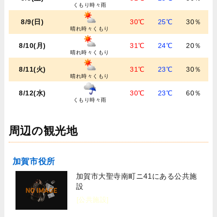
くもり時々雨
8/9(日)
30℃
25℃
30％
晴れ時々くもり
8/10(月)
31℃
24℃
20％
晴れ時々くもり
8/11(火)
31℃
23℃
30％
晴れ時々くもり
8/12(水)
30℃
23℃
60％
くもり時々雨
周辺の観光地
加賀市役所
加賀市大聖寺南町ニ41にある公共施
設
[公共施設]