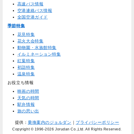
高速バス情報
空港連絡バス情報
全国空港ガイド
季節特集
花見特集
花火大会特集
動物園・水族館特集
イルミネーション特集
紅葉特集
初詣特集
温泉特集
お役立ち情報
映画の時間
天気の時間
駅弁情報
旅の思い出
提供：
乗換案内のジョルダン
｜
プライバシーポリシー
Copyright © 1996
-2026 Jorudan Co.,Ltd. All Rights Reserved.