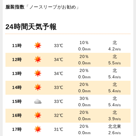
服装指数
「ノースリーブがお勧め」
24時間天気予報
10％
北
11時
33℃
0.0
4.2
mm
m/s
20％
北
12時
34℃
0.0
5.5
mm
m/s
20％
北
13時
34℃
0.0
5.4
mm
m/s
20％
北
14時
33℃
0.0
5.4
mm
m/s
30％
北
15時
33℃
0.0
5.4
mm
m/s
20％
北
16時
32℃
0.0
3.9
mm
m/s
20％
北北東
17時
31℃
0.0
2.6
mm
m/s