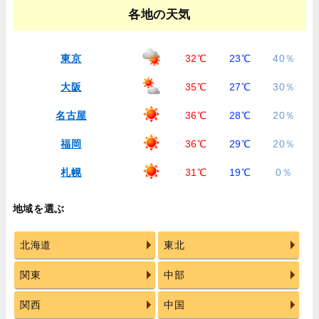
各地の天気
東京
32℃
23℃
40％
大阪
35℃
27℃
30％
名古屋
36℃
28℃
20％
福岡
36℃
29℃
20％
札幌
31℃
19℃
0％
地域を選ぶ
北海道
東北
関東
中部
関西
中国