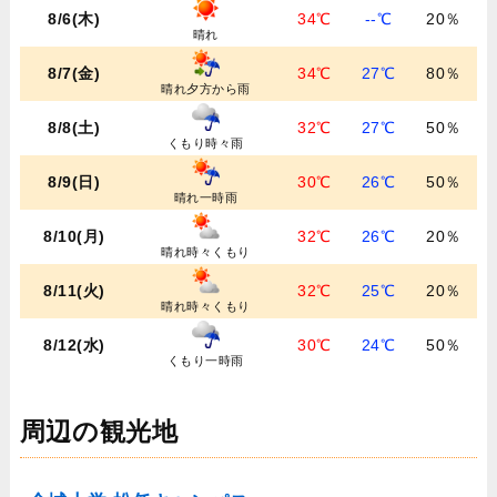
8/6(木)
34℃
--℃
20％
晴れ
8/7(金)
34℃
27℃
80％
晴れ夕方から雨
8/8(土)
32℃
27℃
50％
くもり時々雨
8/9(日)
30℃
26℃
50％
晴れ一時雨
8/10(月)
32℃
26℃
20％
晴れ時々くもり
8/11(火)
32℃
25℃
20％
晴れ時々くもり
8/12(水)
30℃
24℃
50％
くもり一時雨
周辺の観光地