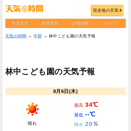
現在地の天気
全国天気
地震情報
台風情報
ヘルプ
天気の時間
→
中部
→ 林中こども園の天気予報
林中こども園の天気予報
8月6日(木)
34℃
最高
--℃
最低
20％
晴れ
降水