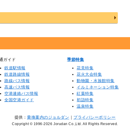
通ガイド
季節特集
鉄道駅情報
花見特集
鉄道路線情報
花火大会特集
路線バス情報
動物園・水族館特集
高速バス情報
イルミネーション特集
空港連絡バス情報
紅葉特集
全国空港ガイド
初詣特集
温泉特集
提供：
乗換案内のジョルダン
｜
プライバシーポリシー
Copyright © 1996
-2026 Jorudan Co.,Ltd. All Rights Reserved.