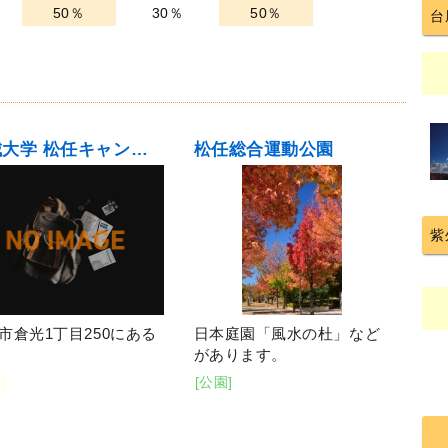
50％
30％
50％
台
金城大学 松任キャンパス
松任総合運動公園
紫
市倉光1丁目250にある
日本庭園「風水の杜」など
があります。
]
[公園]