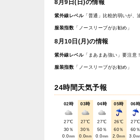
8月9日(日)の情報
紫外線レベル
「普通」比較的弱いが、
服装指数
「ノースリーブがお勧め」
8月10日(月)の情報
紫外線レベル
「まあまあ強い」要注意
服装指数
「ノースリーブがお勧め」
24時間天気予報
02時
03時
04時
05時
06
27℃
27℃
27℃
26℃
27
30％
30％
50％
60％
60
0.0
0.0
0.0
2.0
3.0
mm
mm
mm
mm
m