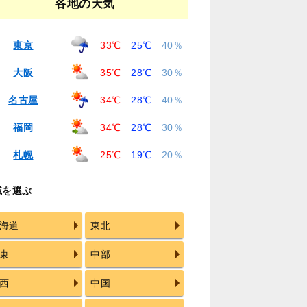
各地の天気
東京
33℃
25℃
40％
大阪
35℃
28℃
30％
名古屋
34℃
28℃
40％
福岡
34℃
28℃
30％
札幌
25℃
19℃
20％
域を選ぶ
海道
東北
東
中部
西
中国