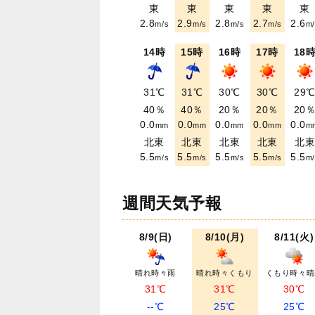
東
東
東
東
東
2.8
2.9
2.8
2.7
2.6
m/s
m/s
m/s
m/s
m/
14時
15時
16時
17時
18
31℃
31℃
30℃
30℃
29
40％
40％
20％
20％
20
0.0
0.0
0.0
0.0
0.0
mm
mm
mm
mm
m
北東
北東
北東
北東
北
5.5
5.5
5.5
5.5
5.5
m/s
m/s
m/s
m/s
m/
週間天気予報
8/9(日)
8/10(月)
8/11(火)
晴れ時々雨
晴れ時々くもり
くもり時々晴
31℃
31℃
30℃
--℃
25℃
25℃