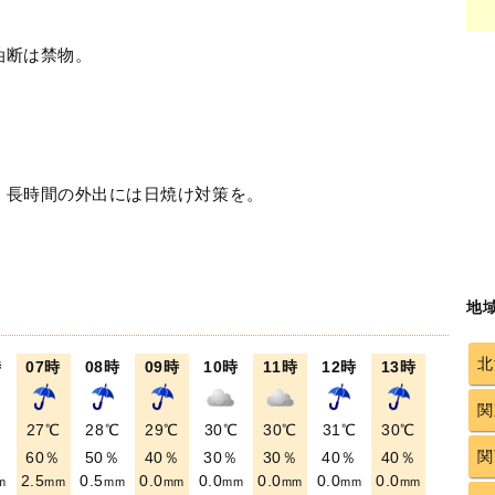
油断は禁物。
！長時間の外出には日焼け対策を。
地
北
時
07時
08時
09時
10時
11時
12時
13時
関
℃
27℃
28℃
29℃
30℃
30℃
31℃
30℃
関
％
60％
50％
40％
30％
30％
40％
40％
2.5
0.5
0.0
0.0
0.0
0.0
0.0
m
mm
mm
mm
mm
mm
mm
mm