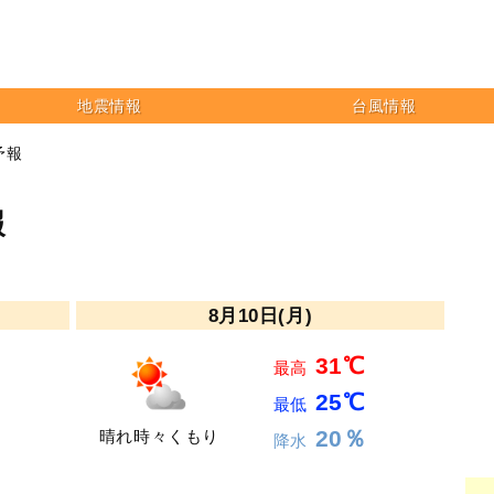
地震情報
台風情報
予報
報
8月10日(月)
31℃
最高
25℃
最低
20％
晴れ時々くもり
降水