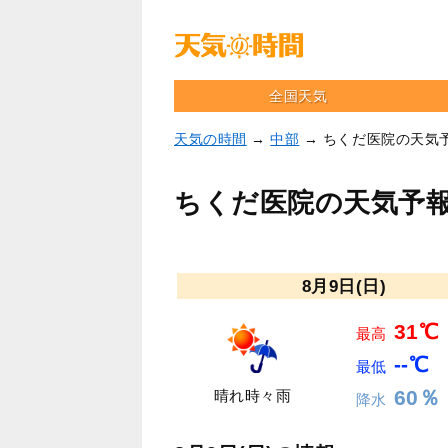
全国天気
天気の時間
→
中部
→ ちくだ医院の天気
ちくだ医院の天気予
8月9日(日)
31℃
最高
--℃
最低
60％
晴れ時々雨
降水