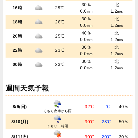
30％
北
16時
29℃
0.0
1.2
mm
m/s
30％
北
18時
26℃
0.0
1.2
mm
m/s
40％
北
20時
25℃
0.0
1.2
mm
m/s
30％
北
22時
23℃
0.0
1.2
mm
m/s
30％
北
00時
23℃
0.0
1.2
mm
m/s
週間天気予報
8/9(日)
32℃
--℃
40％
くもり夜半から雨
8/10(月)
30℃
23℃
50％
くもり一時雨
8/11(火)
30℃
20℃
30％