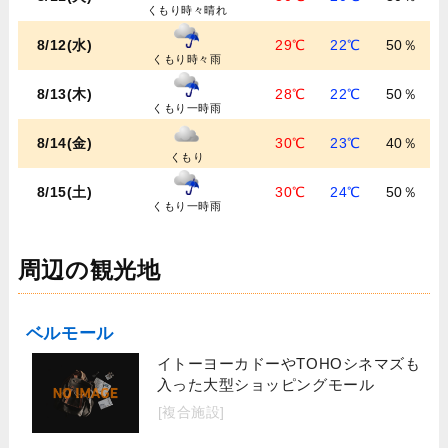
くもり時々晴れ
8/12(水)
29℃
22℃
50％
くもり時々雨
8/13(木)
28℃
22℃
50％
くもり一時雨
8/14(金)
30℃
23℃
40％
くもり
8/15(土)
30℃
24℃
50％
くもり一時雨
周辺の観光地
ベルモール
イトーヨーカドーやTOHOシネマズも
入った大型ショッピングモール
[複合施設]