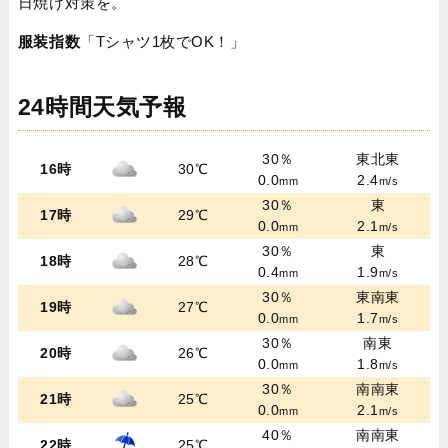
日焼け対策を。
服装指数
「Tシャツ1枚でOK！」
24時間天気予報
30％
東北東
16時
30℃
0.0
2.4
mm
m/s
30％
東
17時
29℃
0.0
2.1
mm
m/s
30％
東
18時
28℃
0.4
1.9
mm
m/s
30％
東南東
19時
27℃
0.0
1.7
mm
m/s
30％
南東
20時
26℃
0.0
1.8
mm
m/s
30％
南南東
21時
25℃
0.0
2.1
mm
m/s
40％
南南東
22時
25℃