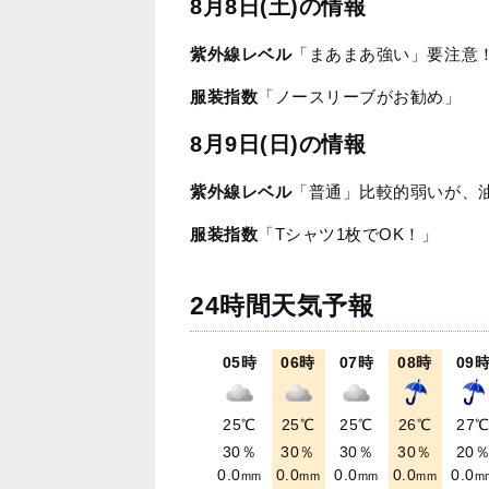
8月8日(土)の情報
紫外線レベル
「まあまあ強い」要注意
服装指数
「ノースリーブがお勧め」
8月9日(日)の情報
紫外線レベル
「普通」比較的弱いが、
服装指数
「Tシャツ1枚でOK！」
24時間天気予報
05時
06時
07時
08時
09
25℃
25℃
25℃
26℃
27
30％
30％
30％
30％
20
0.0
0.0
0.0
0.0
0.0
mm
mm
mm
mm
m