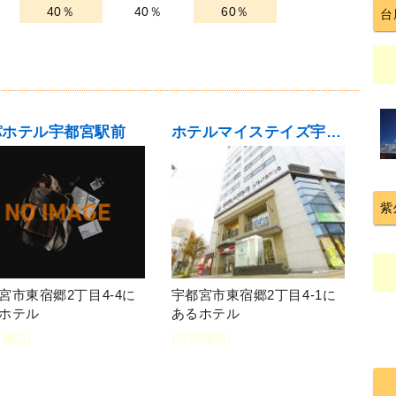
40％
40％
60％
台
パホテル宇都宮駅前
ホテルマイステイズ宇都宮
紫
宮市東宿郷2丁目4-4に
宇都宮市東宿郷2丁目4-1に
ホテル
あるホテル
泊施設]
[宿泊施設]