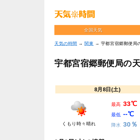
全国天気
天気の時間
→
関東
→ 宇都宮宿郷郵便局
宇都宮宿郷郵便局の
8月8日(土)
33℃
最高
--℃
最低
30％
くもり時々晴れ
降水