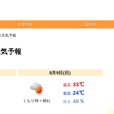
地震情報
台風情報
の天気予報
天気予報
8月9日(日)
33℃
最高
24℃
最低
40％
くもり時々晴れ
降水