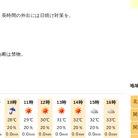
！長時間の外出には日焼け対策を。
油断は禁物。
地
北
時
10時
11時
12時
13時
14時
15時
16時
関
℃
28℃
29℃
30℃
31℃
32℃
32℃
33℃
関
％
20％
20％
20％
20％
20％
20％
20％
0.0
0.0
0.0
0.0
0.0
0.0
0.0
m
mm
mm
mm
mm
mm
mm
mm