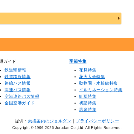
通ガイド
季節特集
鉄道駅情報
花見特集
鉄道路線情報
花火大会特集
路線バス情報
動物園・水族館特集
高速バス情報
イルミネーション特集
空港連絡バス情報
紅葉特集
全国空港ガイド
初詣特集
温泉特集
提供：
乗換案内のジョルダン
｜
プライバシーポリシー
Copyright © 1996
-2026 Jorudan Co.,Ltd. All Rights Reserved.