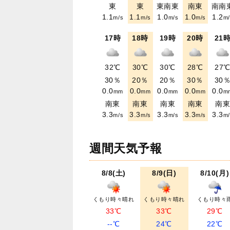
東
東
東南東
南東
南南
1.1
1.1
1.0
1.0
1.2
m/s
m/s
m/s
m/s
m/
17時
18時
19時
20時
21
32℃
30℃
30℃
28℃
27
30％
20％
20％
30％
30
0.0
0.0
0.0
0.0
0.0
mm
mm
mm
mm
m
南東
南東
南東
南東
南
3.3
3.3
3.3
3.3
3.3
m/s
m/s
m/s
m/s
m/
週間天気予報
8/8(土)
8/9(日)
8/10(月)
くもり時々晴れ
くもり時々晴れ
くもり時々
33℃
33℃
29℃
--℃
24℃
22℃