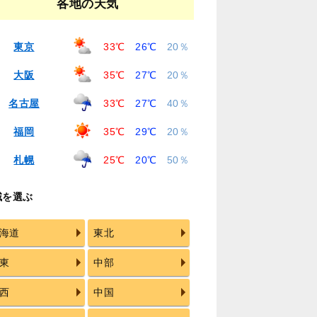
各地の天気
東京
33℃
26℃
20％
大阪
35℃
27℃
20％
名古屋
33℃
27℃
40％
福岡
35℃
29℃
20％
札幌
25℃
20℃
50％
域を選ぶ
海道
東北
東
中部
西
中国