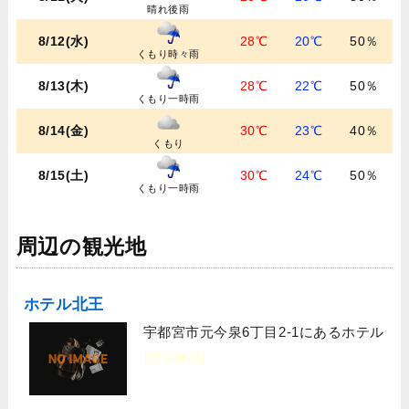
晴れ後雨
8/12(水)
28℃
20℃
50％
くもり時々雨
8/13(木)
28℃
22℃
50％
くもり一時雨
8/14(金)
30℃
23℃
40％
くもり
8/15(土)
30℃
24℃
50％
くもり一時雨
周辺の観光地
ホテル北王
宇都宮市元今泉6丁目2-1にあるホテル
[宿泊施設]