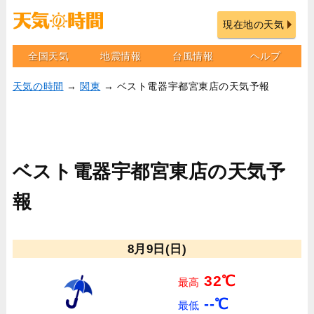
現在地の天気
全国天気
地震情報
台風情報
ヘルプ
天気の時間
→
関東
→ ベスト電器宇都宮東店の天気予報
ベスト電器宇都宮東店の天気予
報
8月9日(日)
32℃
最高
--℃
最低