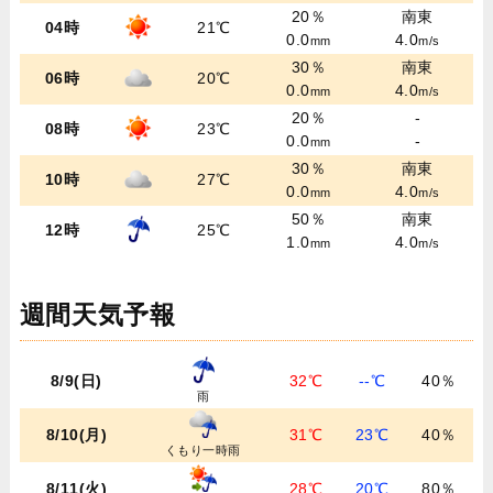
20％
南東
04時
21℃
0.0
4.0
mm
m/s
30％
南東
06時
20℃
0.0
4.0
mm
m/s
20％
-
08時
23℃
0.0
-
mm
30％
南東
10時
27℃
0.0
4.0
mm
m/s
50％
南東
12時
25℃
1.0
4.0
mm
m/s
週間天気予報
8/9(日)
32℃
--℃
40％
雨
8/10(月)
31℃
23℃
40％
くもり一時雨
8/11(火)
28℃
20℃
80％