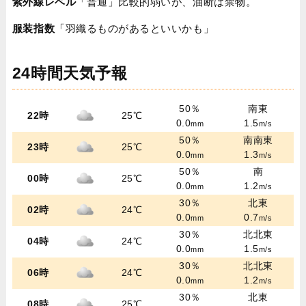
紫外線レベル
「普通」比較的弱いが、油断は禁物。
服装指数
「羽織るものがあるといいかも」
24時間天気予報
50％
南東
22時
25℃
0.0
1.5
mm
m/s
50％
南南東
23時
25℃
0.0
1.3
mm
m/s
50％
南
00時
25℃
0.0
1.2
mm
m/s
30％
北東
02時
24℃
0.0
0.7
mm
m/s
30％
北北東
04時
24℃
0.0
1.5
mm
m/s
30％
北北東
06時
24℃
0.0
1.2
mm
m/s
30％
北東
08時
25℃